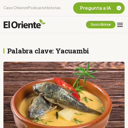
Pregunta a IA
Caso Chevron
Podcasts
Historias
Suscribirse
Quiero Información
sobre el Caso
Chevron Ecuador
Palabra clave: Yacuambi
Listar destinos
turísticos de la
Amazonia Ecuatoriana
¿En que consiste la
tasa minera que rige en
Ecuador?