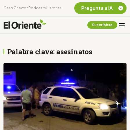
Pregunta a IA
Caso Chevron
Podcasts
Historias
Suscribirse
Quiero Información
sobre el Caso
Chevron Ecuador
Palabra clave: asesinatos
Listar destinos
turísticos de la
Amazonia Ecuatoriana
¿En que consiste la
tasa minera que rige en
Ecuador?