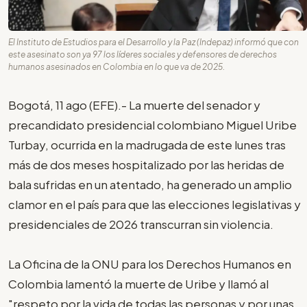
El Instituto de Estudios para el Desarrollo y la Paz (Indepaz) informó que con
este asesinato son ya 97 los líderes sociales y defensores de derechos
humanos asesinados en Colombia en lo que va de 2025.
Bogotá, 11 ago (EFE).- La muerte del senador y
precandidato presidencial colombiano Miguel Uribe
Turbay, ocurrida en la madrugada de este lunes tras
más de dos meses hospitalizado por las heridas de
bala sufridas en un atentado, ha generado un amplio
clamor en el país para que las elecciones legislativas y
presidenciales de 2026 transcurran sin violencia.
La Oficina de la ONU para los Derechos Humanos en
Colombia lamentó la muerte de Uribe y llamó al
"respeto por la vida de todas las personas y por unas