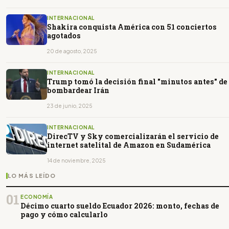
INTERNACIONAL
Shakira conquista América con 51 conciertos
agotados
20 de agosto, 2025
INTERNACIONAL
Trump tomó la decisión final "minutos antes" de
bombardear Irán
23 de junio, 2025
INTERNACIONAL
DirecTV y Sky comercializarán el servicio de
internet satelital de Amazon en Sudamérica
14 de noviembre, 2025
LO MÁS LEÍDO
01
ECONOMÍA
Décimo cuarto sueldo Ecuador 2026: monto, fechas de
pago y cómo calcularlo