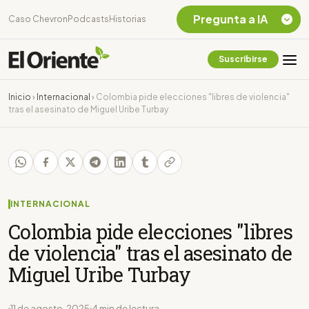
Pregunta a IA
Caso Chevron
Podcasts
Historias
Suscribirse
Quiero Información
sobre el Caso
Inicio
›
Internacional
›
Colombia pide elecciones "libres de violencia"
Chevron Ecuador
tras el asesinato de Miguel Uribe Turbay
Listar destinos
turísticos de la
Amazonia Ecuatoriana
¿En que consiste la
tasa minera que rige en
Ecuador?
INTERNACIONAL
Colombia pide elecciones "libres
de violencia" tras el asesinato de
Miguel Uribe Turbay
11 de agosto, 2025
4 min de lectura