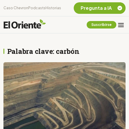
Pregunta a IA
Caso Chevron
Podcasts
Historias
Suscribirse
Quiero Información
sobre el Caso
Chevron Ecuador
Palabra clave: carbón
Listar destinos
turísticos de la
Amazonia Ecuatoriana
¿En que consiste la
tasa minera que rige en
Ecuador?