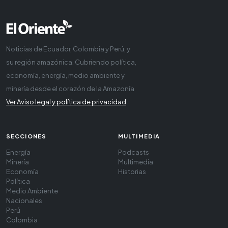
Noticias de Ecuador, Colombia y Perú, y
su región amazónica. Cubriendo política,
economía, energía, medio ambiente y
minería desde el corazón de la Amazonía
Ver Aviso legal y política de privacidad
SECCIONES
MULTIMEDIA
Energía
Podcasts
Minería
Multimedia
Economía
Historias
Política
Medio Ambiente
Nacionales
Perú
Colombia