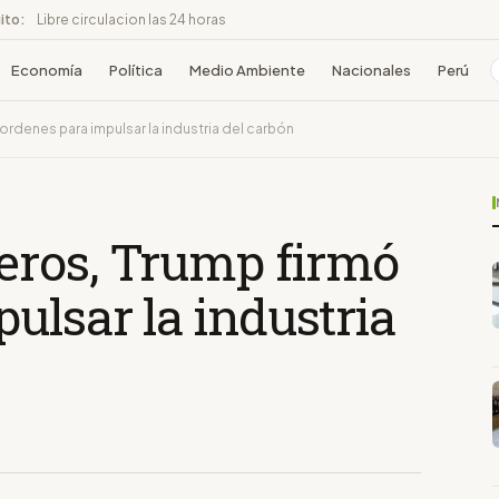
ito:
Libre circulacion las 24 horas
Economía
Política
Medio Ambiente
Nacionales
Perú
rdenes para impulsar la industria del carbón
eros, Trump firmó
ulsar la industria