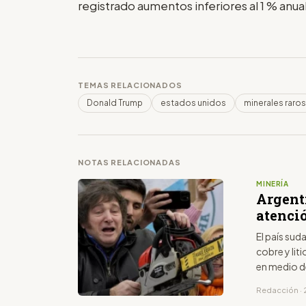
registrado aumentos inferiores al 1 % anua
TEMAS RELACIONADOS
Donald Trump
estados unidos
minerales raros
NOTAS RELACIONADAS
MINERÍA
Argenti
atenci
El país su
cobre y lit
en medio d
Redacción · 