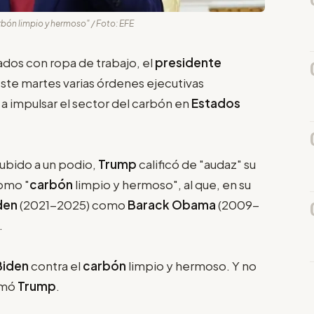
rbón limpio y hermoso" / Foto: EFE
ados con ropa de trabajo, el
presidente
este martes varias órdenes ejecutivas
y a impulsar el sector del carbón en
Estados
ubido a un podio,
Trump
calificó de "audaz" su
omo "
carbón
limpio y hermoso", al que, en su
den
(2021-2025) como
Barack Obama
(2009-
.
Biden
contra el
carbón
limpio y hermoso. Y no
irmó
Trump
.