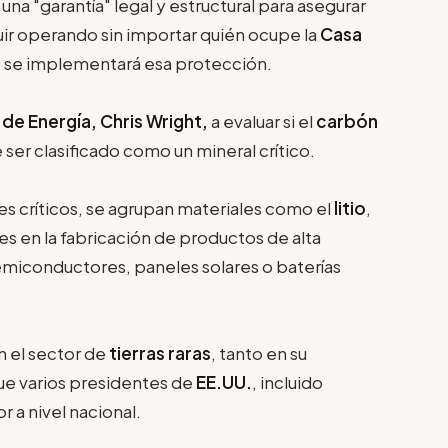
s una "garantía" legal y estructural para asegurar
ir operando sin importar quién ocupe la
Casa
o se implementará esa protección.
 de Energía, Chris Wright,
a evaluar si el
carbón
ser clasificado como un mineral crítico.
s críticos, se agrupan materiales como el
litio
,
les en la fabricación de productos de alta
emiconductores, paneles solares o baterías
n el sector de
tierras raras
, tanto en su
que varios presidentes de
EE.UU.
, incluido
r a nivel nacional.