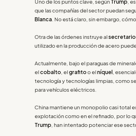
Uno de los puntos clave, según
Trump
, e
que las compañías del sector puedan segu
Blanca
. No está claro, sin embargo, cóm
Otra de las órdenes instruye al
secretario
utilizado en la producción de acero puede 
Actualmente, bajo el paraguas de minerale
el
cobalto
, el
grafito
o el
níquel
, esencia
tecnología y tecnologías limpias, como s
para vehículos eléctricos.
China mantiene un monopolio casi total e
explotación como en el refinado, por lo 
Trump
, han intentado potenciar ese secto