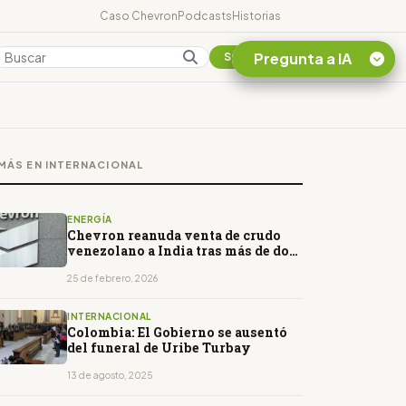
Caso Chevron
Podcasts
Historias
Pregunta a IA
Colombia
Suscribirse
Quiero Información
sobre el Caso
MÁS EN INTERNACIONAL
Chevron Ecuador
Listar destinos
turísticos de la
ENERGÍA
Amazonia Ecuatoriana
Chevron reanuda venta de crudo
venezolano a India tras más de dos
¿En que consiste la
años
tasa minera que rige en
25 de febrero, 2026
Ecuador?
INTERNACIONAL
Colombia: El Gobierno se ausentó
del funeral de Uribe Turbay
13 de agosto, 2025