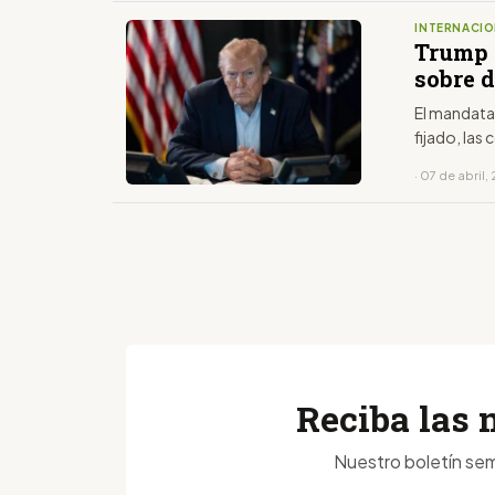
INTERNACIO
Trump 
sobre d
El mandatar
fijado, las
· 07 de abril
Reciba las 
Nuestro boletín sem