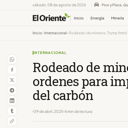
sábado, 08 de agosto de 2026
Pico y Placa, Qu
Inicio
Energía
Minería
Inicio
›
Internacional
›
Rodeado de mineros, Trump firmó o
INTERNACIONAL
Rodeado de min
ordenes para imp
del carbón
09 de abril, 2025
4 min de lectura