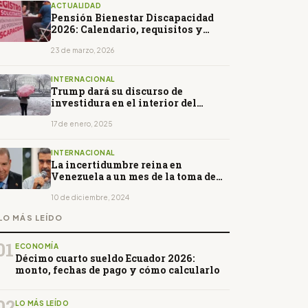
ACTUALIDAD
Pensión Bienestar Discapacidad
2026: Calendario, requisitos y
quiénes se inscriben del 23 al 26 de
marzo
23 de marzo, 2026
INTERNACIONAL
Trump dará su discurso de
investidura en el interior del
Capitolio
17 de enero, 2025
INTERNACIONAL
La incertidumbre reina en
Venezuela a un mes de la toma de
posesión
10 de diciembre, 2024
LO MÁS LEÍDO
01
ECONOMÍA
Décimo cuarto sueldo Ecuador 2026:
monto, fechas de pago y cómo calcularlo
02
LO MÁS LEÍDO