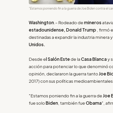
"Estamos poniendo fin a la guerra de Joe Biden contra el ca
Washington
.– Rodeado de
mineros
atavi
estadounidense, Donald Trump
, firmó 
destinadas a expandir la industria minera 
Unidos.
Desde e
l Salón Este
de la
Casa Blanca
y s
acción para potenciar lo que denominó c
opinión, declararon la guerra tanto
Joe Bi
2017) con sus políticas medioambientales
"Estamos poniendo fin a la guerra de
Joe 
fue solo
Biden
, también fue
Obama
", af