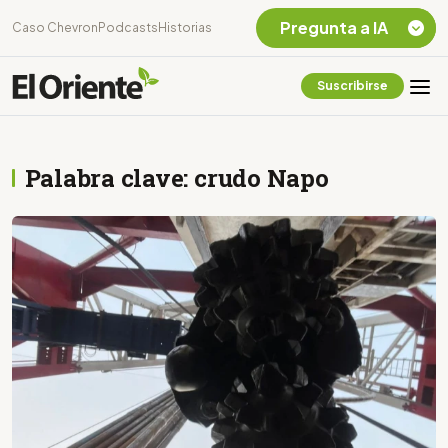
Pregunta a IA
Caso Chevron
Podcasts
Historias
Suscribirse
Quiero Información
sobre el Caso
Chevron Ecuador
Palabra clave: crudo Napo
Listar destinos
turísticos de la
Amazonia Ecuatoriana
¿En que consiste la
tasa minera que rige en
Ecuador?