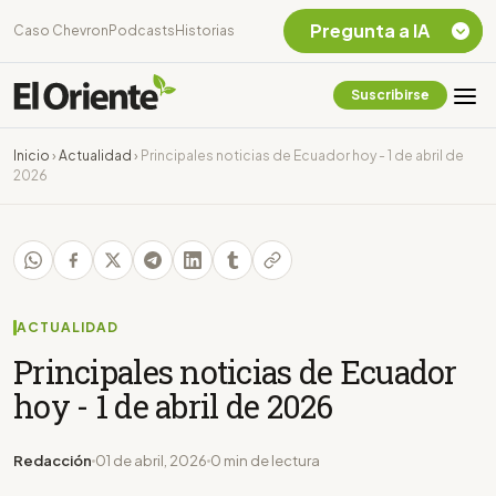
Pregunta a IA
Caso Chevron
Podcasts
Historias
Suscribirse
Quiero Información
sobre el Caso
Inicio
›
Actualidad
›
Principales noticias de Ecuador hoy - 1 de abril de
Chevron Ecuador
2026
Listar destinos
turísticos de la
Amazonia Ecuatoriana
¿En que consiste la
tasa minera que rige en
Ecuador?
ACTUALIDAD
Principales noticias de Ecuador
hoy - 1 de abril de 2026
Redacción
01 de abril, 2026
0 min de lectura