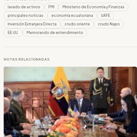
lavado de activos
FMI
Ministerio de Economía y Finanzas
principales noticias
economía ecuatoriana
UAFE
Inversión Extranjera Directa
crudo oriente
crudo Napo
EE.UU.
Memorando de entendimiento
NOTAS RELACIONADAS