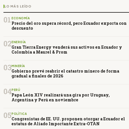
LO MÁS LEÍDO
01
ECONOMÍA
Precio del oro supera récord, pero Ecuador exporta con
descuento
02
ENERGÍA
Gran Tierra Energy venderá sus activos en Ecuador y
Colombia a Maurel & Prom
03
MINERÍA
Gobierno prevé reabrir el catastro minero de forma
gradual a finales de 2026
04
PERÚ
Papa León XIV realizará una gira por Uruguay,
Argentina y Perú en noviembre
05
POLÍTICA
Congresistas de EE. UU. proponen otorgar a Ecuador el
estatus de Aliado Importante Extra-OTAN