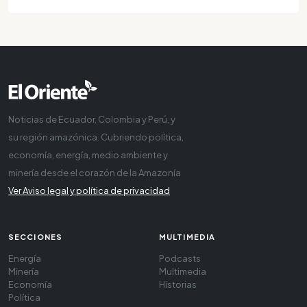
Noticias de Ecuador, Colombia y Perú, y
su región amazónica. Cubriendo política,
economía, energía, medio ambiente y
minería desde el corazón de la Amazonía
Ver Aviso legal y política de privacidad
SECCIONES
MULTIMEDIA
Energía
Podcasts
Minería
Multimedia
Economía
Historias
Política