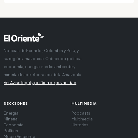
Noticias de Ecuador, Colombia y Perú, y
su región amazónica. Cubriendo política,
economía, energía, medio ambiente y
minería desde el corazón de la Amazonía
Ver Aviso legal y política de privacidad
SECCIONES
MULTIMEDIA
Energía
Podcasts
Minería
Multimedia
Economía
Historias
Política
Medio Ambiente