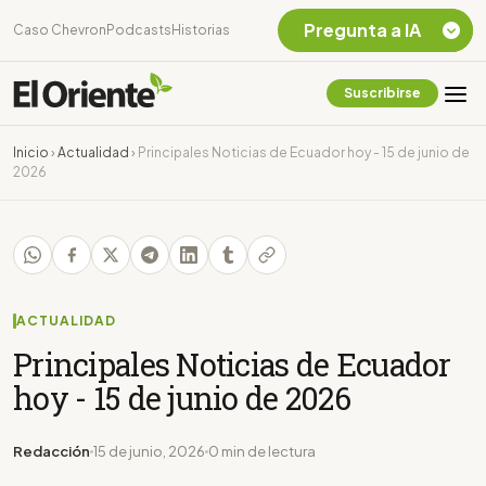
Pregunta a IA
Caso Chevron
Podcasts
Historias
Suscribirse
Quiero Información
sobre el Caso
Inicio
›
Actualidad
›
Principales Noticias de Ecuador hoy - 15 de junio de
Chevron Ecuador
2026
Listar destinos
turísticos de la
Amazonia Ecuatoriana
¿En que consiste la
tasa minera que rige en
Ecuador?
ACTUALIDAD
Principales Noticias de Ecuador
hoy - 15 de junio de 2026
Redacción
15 de junio, 2026
0 min de lectura