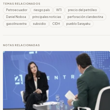
TEMAS RELACIONADOS
Petroecuador
riesgo país
WTI
precio del petróleo
Daniel Noboa
principales noticias
perforación clandestina
gasolina extra
subsidio
CIDH
pueblo Sarayaku
NOTAS RELACIONADAS