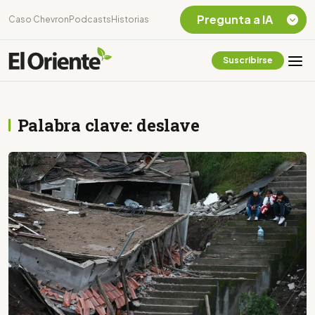
Pregunta a IA
Caso Chevron
Podcasts
Historias
Suscribirse
Quiero Información
sobre el Caso
Chevron Ecuador
Palabra clave: deslave
Listar destinos
turísticos de la
Amazonia Ecuatoriana
¿En que consiste la
tasa minera que rige en
Ecuador?