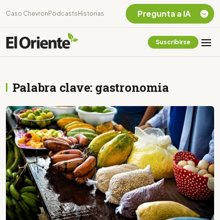
Pregunta a IA
Caso Chevron
Podcasts
Historias
Suscribirse
Quiero Información
sobre el Caso
Chevron Ecuador
Palabra clave: gastronomia
Listar destinos
turísticos de la
Amazonia Ecuatoriana
¿En que consiste la
tasa minera que rige en
Ecuador?