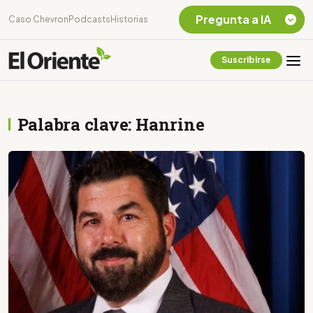
Pregunta a IA
Caso Chevron
Podcasts
Historias
Suscribirse
Quiero Información
sobre el Caso
Chevron Ecuador
Palabra clave: Hanrine
Listar destinos
turísticos de la
Amazonia Ecuatoriana
¿En que consiste la
tasa minera que rige en
Ecuador?