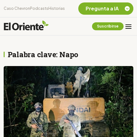
Pregunta a IA
Caso Chevron
Podcasts
Historias
Suscribirse
Quiero Información
sobre el Caso
Chevron Ecuador
Palabra clave: Napo
Listar destinos
turísticos de la
Amazonia Ecuatoriana
¿En que consiste la
tasa minera que rige en
Ecuador?