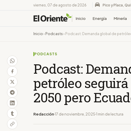
viernes, 07 de agosto de 2026
Pico y Placa, Qu
Inicio
Energía
Minería
Inicio
›
Podcasts
›
Podcast: Demanda global de petróleo
PODCASTS
Podcast: Demand
petróleo seguirá
2050 pero Ecuad
Redacción
17 de noviembre, 2025
1 min de lectura