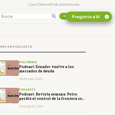
Caso Chevron
Podcasts
Historias
Pregunta a IA
Colombia
Suscribirse
Quiero Información
sobre el Caso
MÁS EN PODCASTS
Chevron Ecuador
Listar destinos
turísticos de la
MULTIMEDIA
Amazonia Ecuatoriana
Podcast: Ecuador vuelve a los
mercados de deuda
¿En que consiste la
tasa minera que rige en
08 de mayo, 2026
Ecuador?
PODCASTS
Podcast: Revista semana: Petro
perdió el control de la frontera con
Ecuador
13 de agosto, 2025