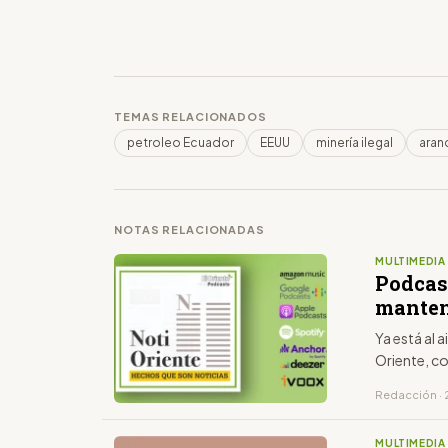
TEMAS RELACIONADOS
petroleo Ecuador
EEUU
minería ilegal
aran
NOTAS RELACIONADAS
MULTIMEDIA
Podcas
manten
Ya está al 
Oriente, c
Redacción · 
MULTIMEDIA