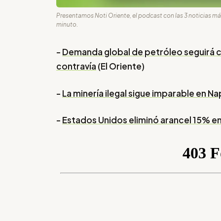
Presentamos Noti Oriente, el podcast con las 3 noticias m
minuto.
-
Demanda global de petróleo seguirá 
contravía
(El Oriente)
-
La minería ilegal sigue imparable en N
-
Estados Unidos eliminó arancel 15% e