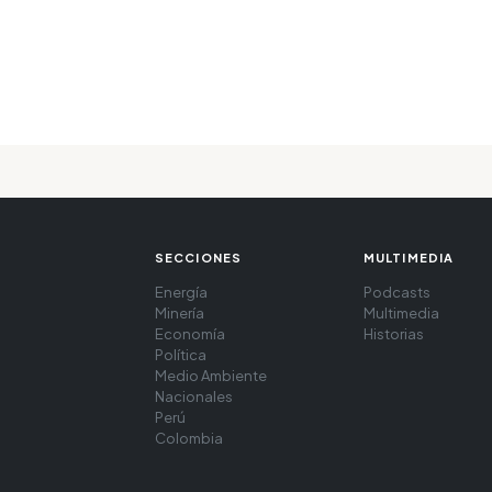
SECCIONES
MULTIMEDIA
Energía
Podcasts
Minería
Multimedia
Economía
Historias
Política
Medio Ambiente
Nacionales
Perú
Colombia