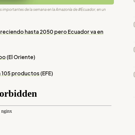
ás importantes de la semana en la Amazonía de #Ecuador, en un
creciendo hasta 2050 pero Ecuador va en
apo
(El Oriente)
n 105 productos
(EFE)