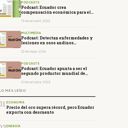
PODCASTS
Podcast: Ecuador crea
compensación económica para el
transporte comercial
13 de octubre, 2025
MULTIMEDIA
Podcast: Detectan enfermedades y
lesiones en osos andinos
silvestres de Ecuador
22 de mayo, 2026
PODCASTS
Podcast: Ecuador apunta a ser el
segundo productor mundial de
cacao
01 de octubre, 2025
LO MÁS LEÍDO
01
ECONOMÍA
Precio del oro supera récord, pero Ecuador
exporta con descuento
02
ENERGÍA