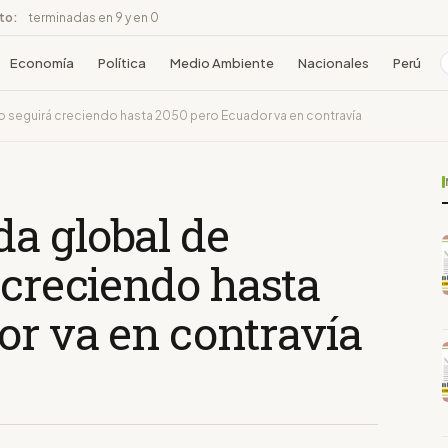
ito:
terminadas en 9 y en 0
Economía
Política
Medio Ambiente
Nacionales
Perú
 seguirá creciendo hasta 2050 pero Ecuador va en contravía
a global de
 creciendo hasta
or va en contravía