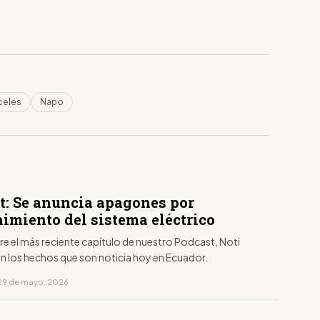
celes
Napo
t: Se anuncia apagones por
imiento del sistema eléctrico
aire el más reciente capítulo de nuestro Podcast, Noti
on los hechos que son noticia hoy en Ecuador.
29 de mayo, 2026