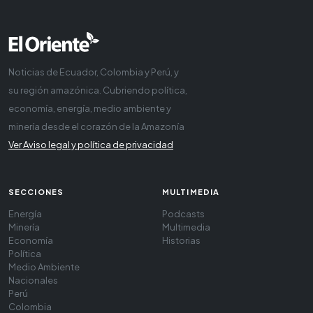
Noticias de Ecuador, Colombia y Perú, y
su región amazónica. Cubriendo política,
economía, energía, medio ambiente y
minería desde el corazón de la Amazonía
Ver Aviso legal y política de privacidad
SECCIONES
MULTIMEDIA
Energía
Podcasts
Minería
Multimedia
Economía
Historias
Política
Medio Ambiente
Nacionales
Perú
Colombia