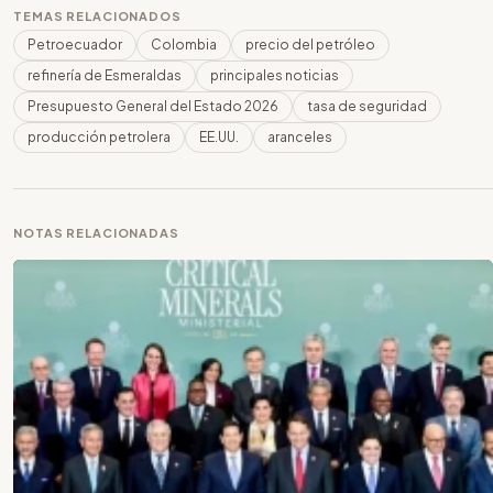
TEMAS RELACIONADOS
Petroecuador
Colombia
precio del petróleo
refinería de Esmeraldas
principales noticias
Presupuesto General del Estado 2026
tasa de seguridad
producción petrolera
EE.UU.
aranceles
NOTAS RELACIONADAS