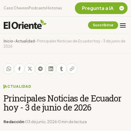
Pregunta a IA
Caso Chevron
Podcasts
Historias
Suscribirse
Quiero Información
sobre el Caso
Inicio
›
Actualidad
›
Principales Noticias de Ecuador hoy - 3 de junio de
Chevron Ecuador
2026
Listar destinos
turísticos de la
Amazonia Ecuatoriana
¿En que consiste la
tasa minera que rige en
Ecuador?
ACTUALIDAD
Principales Noticias de Ecuador
hoy - 3 de junio de 2026
Redacción
03 de junio, 2026
0 min de lectura