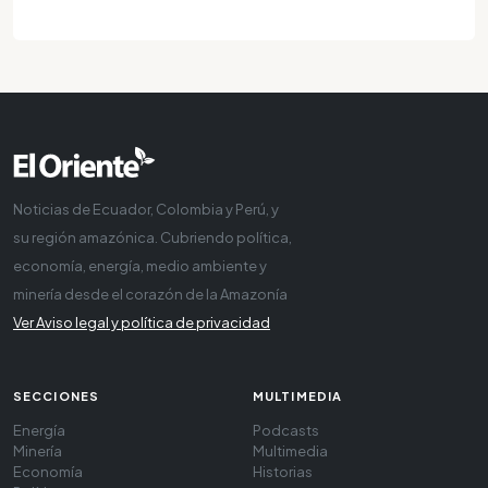
Noticias de Ecuador, Colombia y Perú, y
su región amazónica. Cubriendo política,
economía, energía, medio ambiente y
minería desde el corazón de la Amazonía
Ver Aviso legal y política de privacidad
SECCIONES
MULTIMEDIA
Energía
Podcasts
Minería
Multimedia
Economía
Historias