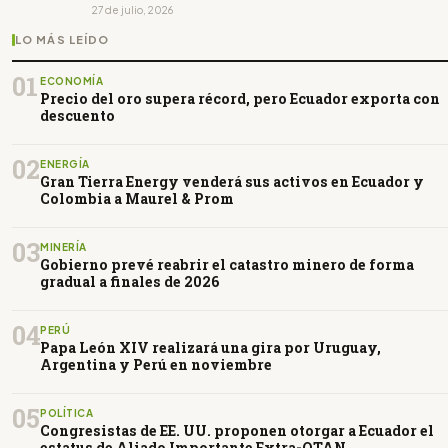
27 de julio, 2026
LO MÁS LEÍDO
01
ECONOMÍA
Precio del oro supera récord, pero Ecuador exporta con
descuento
02
ENERGÍA
Gran Tierra Energy venderá sus activos en Ecuador y
Colombia a Maurel & Prom
03
MINERÍA
Gobierno prevé reabrir el catastro minero de forma
gradual a finales de 2026
04
PERÚ
Papa León XIV realizará una gira por Uruguay,
Argentina y Perú en noviembre
05
POLÍTICA
Congresistas de EE. UU. proponen otorgar a Ecuador el
estatus de Aliado Importante Extra-OTAN