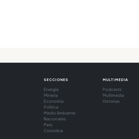
SECCIONES
MULTIMEDIA
Energía
Podcasts
Minería
Multimedia
Economía
Historias
Política
Medio Ambiente
Nacionales
Perú
Colombia