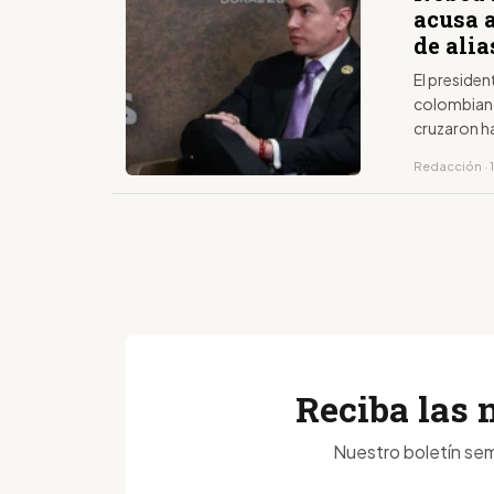
acusa a
de alia
El presiden
colombiano 
cruzaron h
Redacción · 
Reciba las 
Nuestro boletín sem