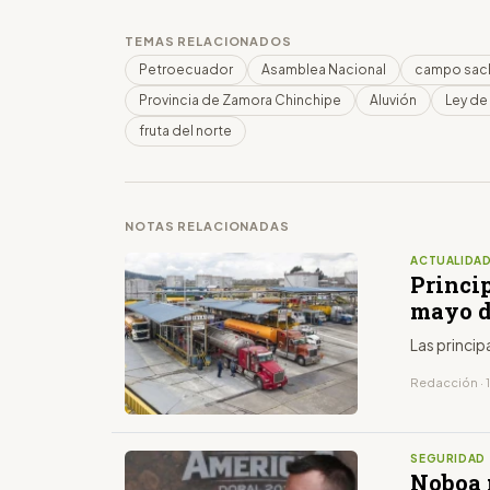
TEMAS RELACIONADOS
Petroecuador
Asamblea Nacional
campo sac
Provincia de Zamora Chinchipe
Aluvión
Ley de
fruta del norte
NOTAS RELACIONADAS
ACTUALIDA
Princip
mayo d
Las princip
Redacción · 
SEGURIDAD
Noboa 