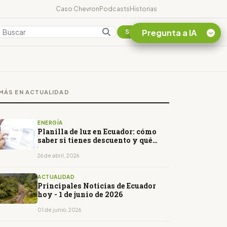
Caso Chevron
Podcasts
Historias
Pregunta a IA
Colombia
Suscribirse
Quiero Información
sobre el Caso
MÁS EN ACTUALIDAD
Chevron Ecuador
Listar destinos
turísticos de la
ENERGÍA
Amazonia Ecuatoriana
Planilla de luz en Ecuador: cómo
saber si tienes descuento y qué
¿En que consiste la
revisar en tu factura
tasa minera que rige en
26 de abril, 2026
Ecuador?
ACTUALIDAD
Principales Noticias de Ecuador
hoy - 1 de junio de 2026
01 de junio, 2026