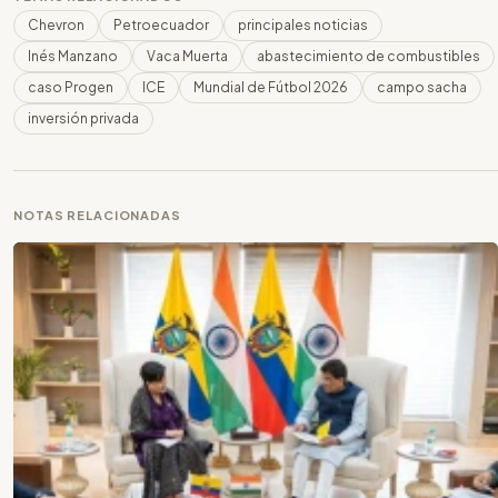
Chevron
Petroecuador
principales noticias
Inés Manzano
Vaca Muerta
abastecimiento de combustibles
caso Progen
ICE
Mundial de Fútbol 2026
campo sacha
inversión privada
NOTAS RELACIONADAS