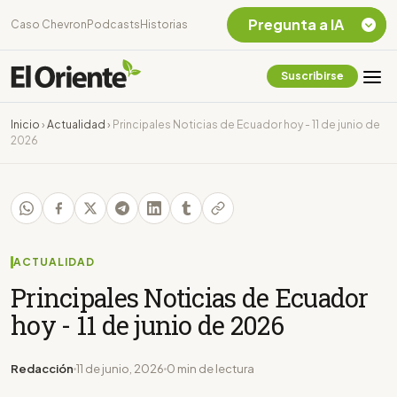
Pregunta a IA
Caso Chevron
Podcasts
Historias
Suscribirse
Quiero Información
sobre el Caso
Inicio
›
Actualidad
›
Principales Noticias de Ecuador hoy - 11 de junio de
Chevron Ecuador
2026
Listar destinos
turísticos de la
Amazonia Ecuatoriana
¿En que consiste la
tasa minera que rige en
Ecuador?
ACTUALIDAD
Principales Noticias de Ecuador
hoy - 11 de junio de 2026
Redacción
11 de junio, 2026
0 min de lectura