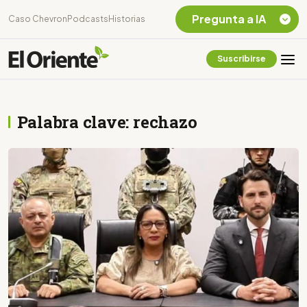
Pregunta a IA
Caso Chevron
Podcasts
Historias
Suscribirse
Quiero Información
sobre el Caso
Chevron Ecuador
Palabra clave: rechazo
Listar destinos
turísticos de la
Amazonia Ecuatoriana
¿En que consiste la
tasa minera que rige en
Ecuador?