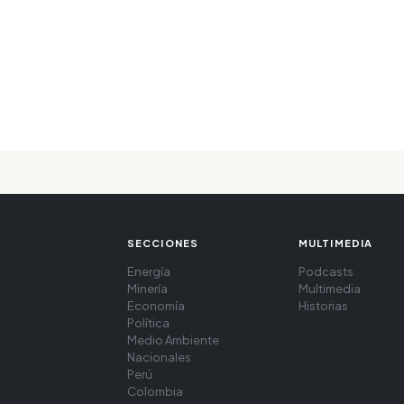
SECCIONES
MULTIMEDIA
Energía
Podcasts
Minería
Multimedia
Economía
Historias
Política
Medio Ambiente
Nacionales
Perú
Colombia