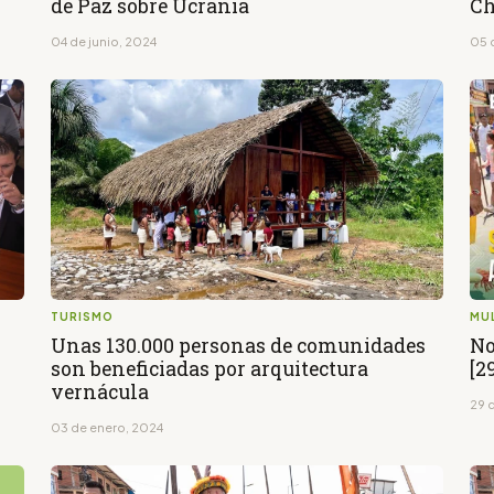
de Paz sobre Ucrania
Ch
04 de junio, 2024
05 
TURISMO
MU
Unas 130.000 personas de comunidades
No
son beneficiadas por arquitectura
[2
vernácula
29 
03 de enero, 2024