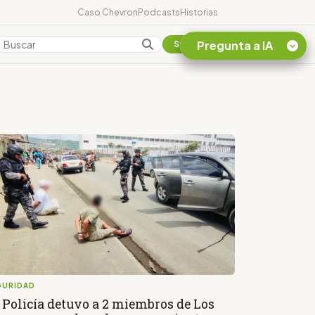
Caso Chevron
Podcasts
Historias
Pregunta a IA
Colombia
Suscribirse
Quiero Información
sobre el Caso
Chevron Ecuador
Listar destinos
turísticos de la
Amazonia Ecuatoriana
¿En que consiste la
tasa minera que rige en
Ecuador?
GURIDAD
 Policía detuvo a 2 miembros de Los