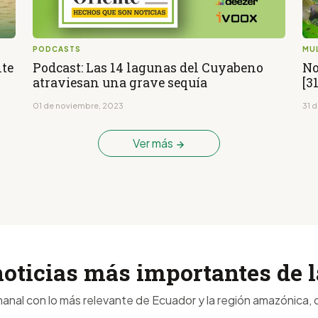
PODCASTS
MU
nte
Podcast: Las 14 lagunas del Cuyabeno
No
atraviesan una grave sequía
[3
01 de noviembre, 2023
31 d
Ver más
noticias más importantes de
anal con lo más relevante de Ecuador y la región amazónica, d