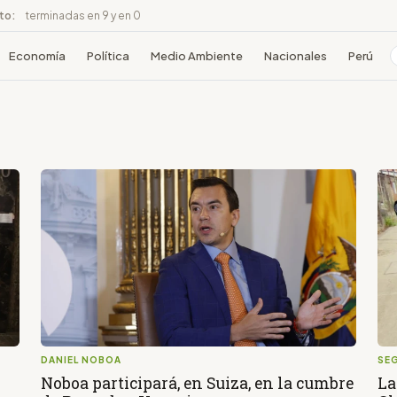
ito:
terminadas en 9 y en 0
Economía
Política
Medio Ambiente
Nacionales
Perú
DANIEL NOBOA
SE
Noboa participará, en Suiza, en la cumbre
La