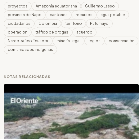
proyectos
Amazonía ecuatoriana
Guillermo Lasso
provincia de Napo
cantones
recursos
agua potable
ciudadanos
Colombia
territorio
Putumayo
operacion
tráfico de drogas
acuerdo
Narcotrafico Ecuador
minería ilegal
region
conservación
comunidades indígenas
NOTAS RELACIONADAS