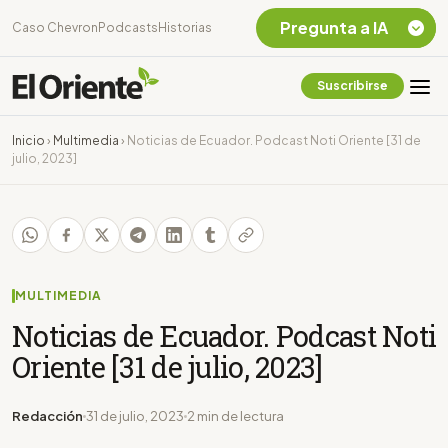
Pregunta a IA
Caso Chevron
Podcasts
Historias
Suscribirse
Quiero Información
sobre el Caso
Inicio
›
Multimedia
›
Noticias de Ecuador. Podcast Noti Oriente [31 de
Chevron Ecuador
julio, 2023]
Listar destinos
turísticos de la
Amazonia Ecuatoriana
¿En que consiste la
tasa minera que rige en
Ecuador?
MULTIMEDIA
Noticias de Ecuador. Podcast Noti
Oriente [31 de julio, 2023]
Redacción
31 de julio, 2023
2 min de lectura