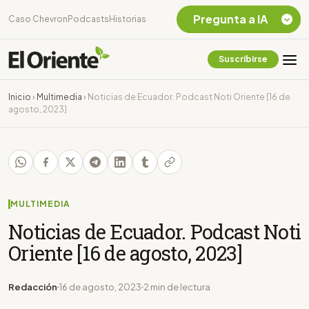
Pregunta a IA
Caso Chevron
Podcasts
Historias
Suscribirse
Quiero Información
sobre el Caso
Inicio
›
Multimedia
›
Noticias de Ecuador. Podcast Noti Oriente [16 de
Chevron Ecuador
agosto, 2023]
Listar destinos
turísticos de la
Amazonia Ecuatoriana
¿En que consiste la
tasa minera que rige en
Ecuador?
MULTIMEDIA
Noticias de Ecuador. Podcast Noti
Oriente [16 de agosto, 2023]
Redacción
16 de agosto, 2023
2 min de lectura