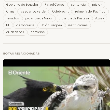
Gobierno de Ecuador
Rafael Correa
sentencia
prision
China
caso arroz verde
Odebrecht
refinería del Pacífico
feriados
provincia de Napo
provincia de Pastaza
Azuay
UE
democracia
Unión Europea
instituciones
ciudadanos
comicios
NOTAS RELACIONADAS