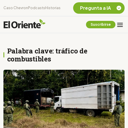
Pregunta a IA
Caso Chevron
Podcasts
Historias
Suscribirse
Quiero Información
sobre el Caso
Chevron Ecuador
Palabra clave: tráfico de
Listar destinos
turísticos de la
combustibles
Amazonia Ecuatoriana
¿En que consiste la
tasa minera que rige en
Ecuador?