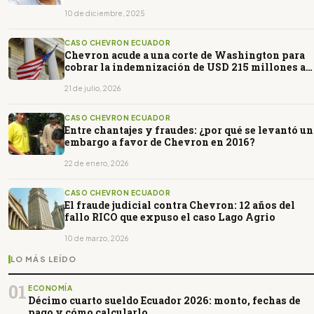
10 de diciembre, 2025
CASO CHEVRON ECUADOR
Chevron acude a una corte de Washington para
cobrar la indemnización de USD 215 millones a
Ecuador
21 de julio, 2026
CASO CHEVRON ECUADOR
Entre chantajes y fraudes: ¿por qué se levantó un
embargo a favor de Chevron en 2016?
22 de enero, 2026
CASO CHEVRON ECUADOR
El fraude judicial contra Chevron: 12 años del
fallo RICO que expuso el caso Lago Agrio
10 de marzo, 2026
LO MÁS LEÍDO
01
ECONOMÍA
Décimo cuarto sueldo Ecuador 2026: monto, fechas de
pago y cómo calcularlo