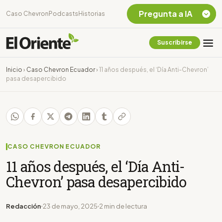
Pregunta a IA
Caso Chevron
Podcasts
Historias
Suscribirse
Quiero Información
sobre el Caso
Inicio
›
Caso Chevron Ecuador
›
11 años después, el ‘Día Anti-Chevron’
Chevron Ecuador
pasa desapercibido
Listar destinos
turísticos de la
Amazonia Ecuatoriana
¿En que consiste la
tasa minera que rige en
Ecuador?
CASO CHEVRON ECUADOR
11 años después, el ‘Día Anti-
Chevron’ pasa desapercibido
Redacción
23 de mayo, 2025
2 min de lectura