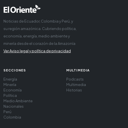
Noticias de Ecuador, Colombia y Perú, y
su región amazónica. Cubriendo política,
economía, energía, medio ambiente y
minería desde el corazón de la Amazonía
Ver Aviso legal y política de privacidad
SECCIONES
MULTIMEDIA
Energía
Podcasts
Minería
Multimedia
Economía
Historias
Política
Medio Ambiente
Nacionales
Perú
Colombia