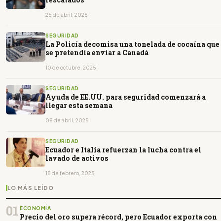
25 de abril, 2025
SEGURIDAD
La Policía decomisa una tonelada de cocaína que
se pretendía enviar a Canadá
10 de octubre, 2025
SEGURIDAD
Ayuda de EE.UU. para seguridad comenzará a
llegar esta semana
08 de abril, 2025
SEGURIDAD
Ecuador e Italia refuerzan la lucha contra el
lavado de activos
18 de febrero, 2025
LO MÁS LEÍDO
01
ECONOMÍA
Precio del oro supera récord, pero Ecuador exporta con