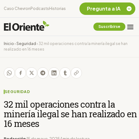
Pregunta a IA
Caso Chevron
Podcasts
Historias
Suscribirse
Quiero Información
sobre el Caso
Inicio
›
Seguridad
›
32 mil operaciones contra la minería ilegal se han
Chevron Ecuador
realizado en 16 meses
Listar destinos
turísticos de la
Amazonia Ecuatoriana
¿En que consiste la
tasa minera que rige en
Ecuador?
SEGURIDAD
32 mil operaciones contra la
minería ilegal se han realizado en
16 meses
Redacción
15 de mayo, 2025
1 min de lectura