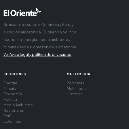
Noticias de Ecuador, Colombia y Perú, y
su región amazónica. Cubriendo política,
economía, energía, medio ambiente y
minería desde el corazón de la Amazonía
Ver Aviso legal y política de privacidad
SECCIONES
MULTIMEDIA
Energía
Podcasts
Minería
Multimedia
Economía
Historias
Política
Medio Ambiente
Nacionales
Perú
Colombia