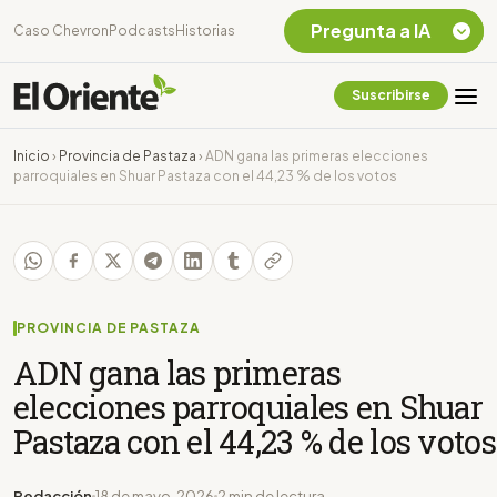
Pregunta a IA
Caso Chevron
Podcasts
Historias
Suscribirse
Quiero Información
sobre el Caso
Inicio
›
Provincia de Pastaza
›
ADN gana las primeras elecciones
Chevron Ecuador
parroquiales en Shuar Pastaza con el 44,23 % de los votos
Listar destinos
turísticos de la
Amazonia Ecuatoriana
¿En que consiste la
tasa minera que rige en
Ecuador?
PROVINCIA DE PASTAZA
ADN gana las primeras
elecciones parroquiales en Shuar
Pastaza con el 44,23 % de los votos
Redacción
18 de mayo, 2026
2 min de lectura