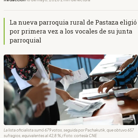
La nueva parroquia rural de Pastaza eligió
por primera vez a los vocales de su junta
parroquial
La lista oficialista sumó 679 votos, seguida por Pachakutik, que obtuvo 657
sufragios, equivalentes al 42,8 % / Foto: cortesía CNE