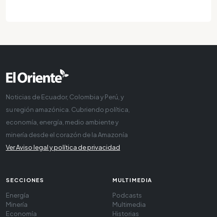
Noticias de Ecuador, Colombia y Perú, y
su región amazónica. Cubriendo política,
economía, energía, medio ambiente y
minería desde el corazón de la Amazonía
Ver Aviso legal y política de privacidad
SECCIONES
MULTIMEDIA
Energía
Podcasts
Minería
Multimedia
Economía
Historias