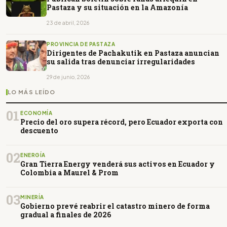
Pastaza y su situación en la Amazonía
23 de abril, 2026
PROVINCIA DE PASTAZA
Dirigentes de Pachakutik en Pastaza anuncian
su salida tras denunciar irregularidades
29 de junio, 2026
LO MÁS LEÍDO
01
ECONOMÍA
Precio del oro supera récord, pero Ecuador exporta con
descuento
02
ENERGÍA
Gran Tierra Energy venderá sus activos en Ecuador y
Colombia a Maurel & Prom
03
MINERÍA
Gobierno prevé reabrir el catastro minero de forma
gradual a finales de 2026