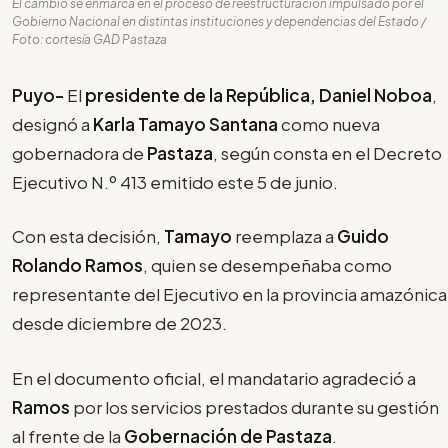
El cambio se enmarca en el proceso de reestructuración impulsado por el
Gobierno Nacional en distintas instituciones y dependencias del Estado /
Foto: cortesía GAD Pastaza
Puyo-
El
presidente de la República, Daniel Noboa
,
designó a
Karla Tamayo Santana
como nueva
gobernadora de
Pastaza
, según consta en el Decreto
Ejecutivo N.º 413 emitido este 5 de junio.
Con esta decisión,
Tamayo
reemplaza a
Guido
Rolando Ramos
, quien se desempeñaba como
representante del Ejecutivo en la provincia amazónica
desde diciembre de 2023.
En el documento oficial, el mandatario agradeció a
Ramos
por los servicios prestados durante su gestión
al frente de la
Gobernación de Pastaza
.