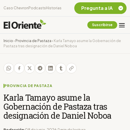
Pregunta a IA
Caso Chevron
Podcasts
Historias
Suscribirse
Quiero Información
sobre el Caso
Inicio
›
Provincia de Pastaza
›
Karla Tamayo asume la Gobernación de
Chevron Ecuador
Pastaza tras designación de Daniel Noboa
Listar destinos
turísticos de la
Amazonia Ecuatoriana
¿En que consiste la
tasa minera que rige en
Ecuador?
PROVINCIA DE PASTAZA
Karla Tamayo asume la
Gobernación de Pastaza tras
designación de Daniel Noboa
Redacción
08 de junio, 2026
2 min de lectura