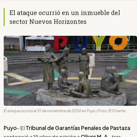
El ataque ocurrió en un inmueble del
sector Nuevos Horizontes
El ataque ocurrió el 10 de noviembre de 2024 en Puyo / Foto: El Oriente
Puyo
- El
Tribunal de Garantías Penales de Pastaza
sentenció a 19 años de prisión a
Oliver M. A
., tras