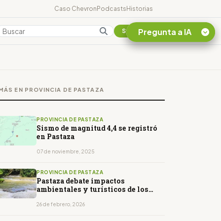
Caso Chevron
Podcasts
Historias
Pregunta a IA
Colombia
Suscribirse
Quiero Información
sobre el Caso
MÁS EN PROVINCIA DE PASTAZA
Chevron Ecuador
Listar destinos
turísticos de la
PROVINCIA DE PASTAZA
Amazonia Ecuatoriana
Sismo de magnitud 4,4 se registró
en Pastaza
¿En que consiste la
tasa minera que rige en
07 de noviembre, 2025
Ecuador?
PROVINCIA DE PASTAZA
Pastaza debate impactos
ambientales y turísticos de los
diques en sus ríos
26 de febrero, 2026