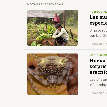
NOTAS RELACIONADAS
PUEBLOS IN
Las mu
especi
Un proyect
sembrar 20
Redacción · 
MEDIO AMBI
Nueva 
sorpre
arácni
La araña p
infectada 
Redacción · 