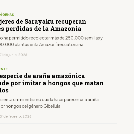
DÍGENAS
jeres de Sarayaku recuperan
es perdidas de la Amazonía
o ha permitido recolectar más de 250.000 semillas y
0.000 plantas en la Amazonía ecuatoriana
01 de junio, 2026
ENTE
especie de araña amazónica
nde por imitar a hongos que matan
dos
resenta un mimetismo que la hace parecer una araña
por hongos del género Gibellula
27 de febrero, 2026