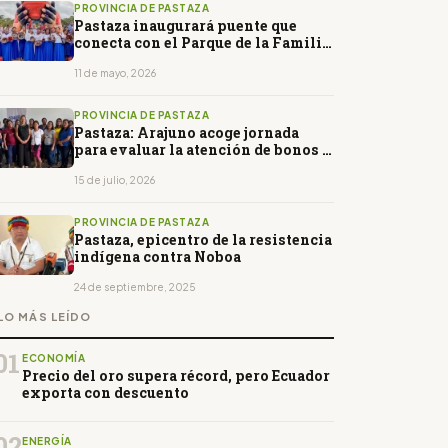
PROVINCIA DE PASTAZA
Pastaza inaugurará puente que
conecta con el Parque de la Familia
y las Nacionalidades
11 de mayo, 2026
PROVINCIA DE PASTAZA
Pastaza: Arajuno acoge jornada
para evaluar la atención de bonos y
programas sociales
15 de julio, 2026
PROVINCIA DE PASTAZA
Pastaza, epicentro de la resistencia
indígena contra Noboa
24 de septiembre, 2025
LO MÁS LEÍDO
01
ECONOMÍA
Precio del oro supera récord, pero Ecuador
exporta con descuento
02
ENERGÍA