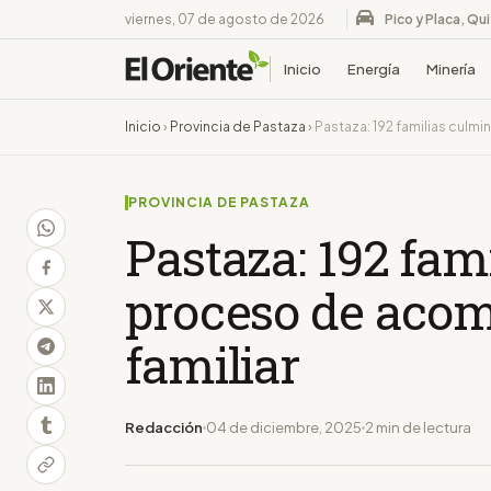
viernes, 07 de agosto de 2026
Pico y Placa, Qu
Inicio
Energía
Minería
Inicio
›
Provincia de Pastaza
›
Pastaza: 192 familias cul
PROVINCIA DE PASTAZA
Pastaza: 192 fam
proceso de aco
familiar
Redacción
04 de diciembre, 2025
2 min de lectura