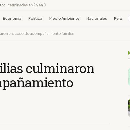
ito:
terminadas en 9 y en 0
Economía
Política
Medio Ambiente
Nacionales
Perú
minaron proceso de acompañamiento familiar
ilias culminaron
mpañamiento