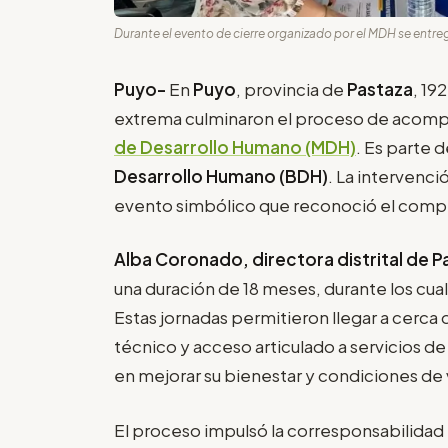
Durante el evento de cierre organizado por el MDH se entre
Puyo-
En
Puyo
, provincia de
Pastaza
, 19
extrema culminaron el proceso de acompa
de Desarrollo Humano (MDH)
. Es parte
Desarrollo Humano (BDH)
. La intervenci
evento simbólico que reconoció el compr
Alba Coronado, directora distrital de P
una duración de 18 meses, durante los cua
Estas jornadas permitieron llegar a cerc
técnico y acceso articulado a servicios de
en mejorar su bienestar y condiciones de 
El proceso impulsó la corresponsabilidad e