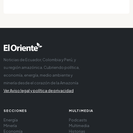
Noticias de Ecuador, Colombia y Perú, y
su región amazónica. Cubriendo política,
economía, energía, medio ambiente y
minería desde el corazón de la Amazonía
Ver Aviso legal y política de privacidad
SECCIONES
MULTIMEDIA
Energía
Podcasts
Minería
Multimedia
Economía
Historias