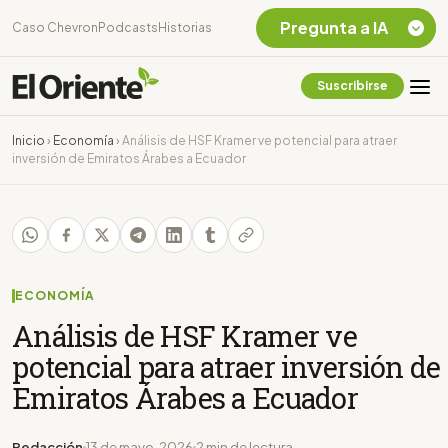
Pregunta a IA
Caso Chevron
Podcasts
Historias
Suscribirse
Quiero Información
sobre el Caso
Inicio
›
Economía
›
Análisis de HSF Kramer ve potencial para atraer
Chevron Ecuador
inversión de Emiratos Árabes a Ecuador
Listar destinos
turísticos de la
Amazonia Ecuatoriana
¿En que consiste la
tasa minera que rige en
Ecuador?
ECONOMÍA
Análisis de HSF Kramer ve
potencial para atraer inversión de
Emiratos Árabes a Ecuador
Redacción
13 de mayo, 2026
2 min de lectura