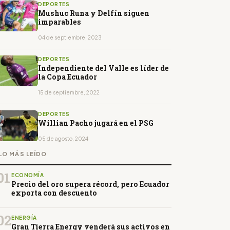
DEPORTES
Mushuc Runa y Delfín siguen
imparables
04 de septiembre, 2023
DEPORTES
Independiente del Valle es líder de
la Copa Ecuador
15 de septiembre, 2022
DEPORTES
Willian Pacho jugará en el PSG
05 de agosto, 2024
LO MÁS LEÍDO
01
ECONOMÍA
Precio del oro supera récord, pero Ecuador
exporta con descuento
02
ENERGÍA
Gran Tierra Energy venderá sus activos en