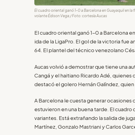
El cuadro oriental ganó 1-0 a Barcelona en Guayaquil en la fin
volante Édison Vega / Foto: cortesía Aucas
El cuadro oriental ganó 1-0 a Barcelona en
ida de la LigaPro. El gol de la victoria fu
64. El plantel del técnico venezolano César
Aucas volvió a demostrar que tiene una aut
Cangá y el haitiano Ricardo Adé, quienes 
destacó el golero Hernán Galíndez, quien
A Barcelona le cuesta generar ocasiones de
estuvieron en una buena tarde. El cuadro d
variantes. Está extrañando la salida de j
Martínez, Gonzalo Mastriani y Carlos Garc