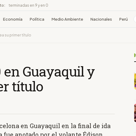
ito:
terminadas en 9 y en 0
Economía
Política
Medio Ambiente
Nacionales
Perú
a su primer título
 en Guayaquil y
r título
rcelona en Guayaquil en la final de ida
ria fue anotado por el volante Édison