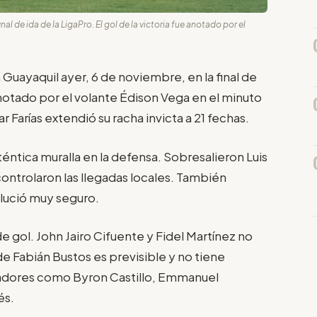
al de ida de la LigaPro. El gol de la victoria fue anotado por el
 Guayaquil ayer, 6 de noviembre, en la final de
e anotado por el volante Édison Vega en el minuto
 Farías extendió su racha invicta a 21 fechas.
éntica muralla en la defensa. Sobresalieron Luis
controlaron las llegadas locales. También
 lució muy seguro.
 gol. John Jairo Cifuente y Fidel Martínez no
e Fabián Bustos es previsible y no tiene
ugadores como Byron Castillo, Emmanuel
és.