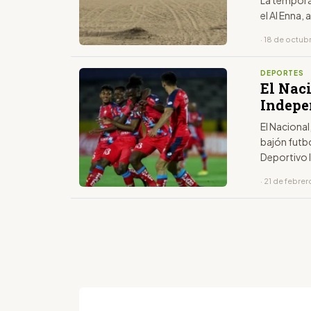
La tempora
el Al Enna,
· 18 de octub
DEPORTES
El Naci
Indepe
El Nacional
bajón futbo
Deportivo I
el partido 
· 21 de febre