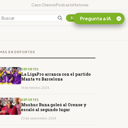
Caso Chevron
Podcasts
Historias
Pregunta a IA
Colombia
Suscribirse
Quiero Información
sobre el Caso
MÁS EN DEPORTES
Chevron Ecuador
Listar destinos
turísticos de la
DEPORTES
Amazonia Ecuatoriana
La LigaPro arranca con el partido
Manta vs Barcelona
¿En que consiste la
tasa minera que rige en
14 de febrero, 2025
Ecuador?
DEPORTES
Mushuc Runa goleó al Orense y
escaló al segundo lugar
23 de septiembre, 2024