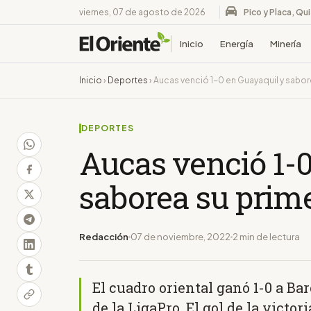
viernes, 07 de agosto de 2026
Pico y Placa, Qu
Inicio
Energía
Minería
Inicio
›
Deportes
›
Aucas venció 1-0 en Guayaquil y sabore
DEPORTES
Aucas venció 1-0
saborea su prime
Redacción
07 de noviembre, 2022
2 min de lectura
El cuadro oriental ganó 1-0 a Ba
de la LigaPro. El gol de la victo