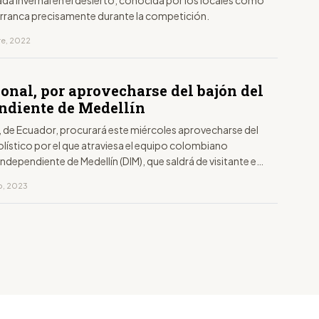
da invernal en el desierto, conocida por los locales como
 arranca precisamente durante la competición.
re, 2022
onal, por aprovecharse del bajón del
ndiente de Medellín
, de Ecuador, procurará este miércoles aprovecharse del
lístico por el que atraviesa el equipo colombiano
ndependiente de Medellín (DIM), que saldrá de visitante en
de ida de la segunda fase previa de la Copa Libertadores.
ro, 2023