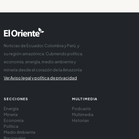
Noticias de Ecuador, Colombia y Perú, y
su región amazónica. Cubriendo política,
economía, energía, medio ambiente y
minería desde el corazón de la Amazonía
Ver Aviso legal y política de privacidad
SECCIONES
MULTIMEDIA
Energía
Podcasts
Minería
Multimedia
Economía
Historias
Política
Medio Ambiente
Nacionales