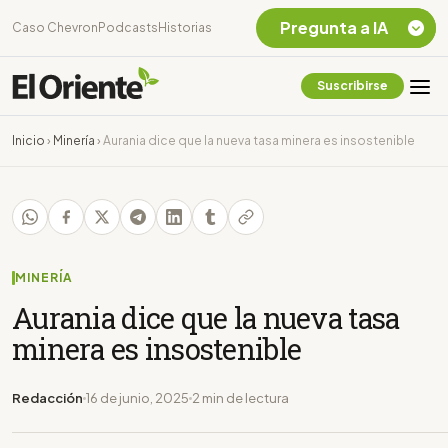
Pregunta a IA
Caso Chevron
Podcasts
Historias
Suscribirse
Quiero Información
sobre el Caso
Inicio
›
Minería
›
Aurania dice que la nueva tasa minera es insostenible
Chevron Ecuador
Listar destinos
turísticos de la
Amazonia Ecuatoriana
¿En que consiste la
tasa minera que rige en
MINERÍA
Ecuador?
Aurania dice que la nueva tasa
minera es insostenible
Redacción
16 de junio, 2025
2 min de lectura