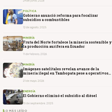
29 de junio, 2026
POLÍTICA
Gobierno anunció reforma para focalizar
subsidios a combustibles
12 de agosto, 2025
MINERÍA
Fruta del Norte fortalece la minería sostenible y
la producción aurífera en Ecuador
11 de febrero, 2026
MINERÍA
Imágenes satelitales revelan avance de la
minería ilegal en Tambopata pese a operativos
del Estado
21 de mayo, 2026
ENERGÍA
El Gobierno eliminó el subsidio al diésel
15 de septiembre, 2025
LO MÁS LEÍDO