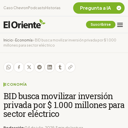
Pregunta a IA
Caso Chevron
Podcasts
Historias
Suscribirse
Quiero Información
sobre el Caso
Inicio
›
Economía
›
BID busca movilizar inversión privada por $ 1.000
Chevron Ecuador
millones para sector eléctrico
Listar destinos
turísticos de la
Amazonia Ecuatoriana
¿En que consiste la
tasa minera que rige en
Ecuador?
ECONOMÍA
BID busca movilizar inversión
privada por $ 1.000 millones para
sector eléctrico
Redacción
04 de julio, 2025
3 min de lectura