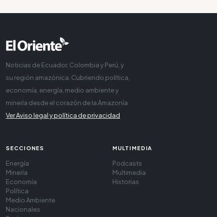
Noticias de Ecuador, Colombia y Perú, y
su región amazónica. Cubriendo política,
economía, energía, medio ambiente y
minería desde el corazón de la Amazonía
Ver Aviso legal y política de privacidad
SECCIONES
MULTIMEDIA
Energía
Podcasts
Minería
Multimedia
Economía
Historias
Política
Medio Ambiente
Nacionales