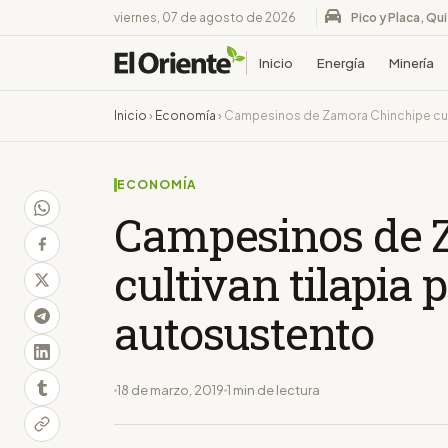
viernes, 07 de agosto de 2026
Pico y Placa, Qu
Inicio
Energía
Minería
Inicio
›
Economía
›
Campesinos de Zamora Chinchipe culti
ECONOMÍA
Campesinos de 
cultivan tilapia 
autosustento
18 de marzo, 2019
1 min de lectura