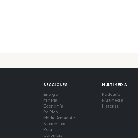
SECCIONES
MULTIMEDIA
Energía
Podcasts
Minería
Multimedia
Economía
Historias
Política
Medio Ambiente
Nacionales
Perú
Colombia