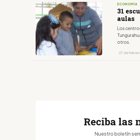
ECONOMÍA
31 esc
aulas
Los centros
Tungurahua
otros.
· 27 de febre
Reciba las 
Nuestro boletín sem