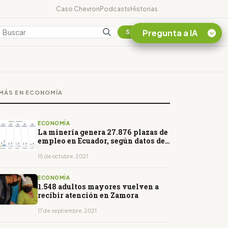
Caso Chevron
Podcasts
Historias
Pregunta a IA
Colombia
Suscribirse
Quiero Información
sobre el Caso
MÁS EN ECONOMÍA
Chevron Ecuador
Listar destinos
turísticos de la
ECONOMÍA
Amazonia Ecuatoriana
La minería genera 27.876 plazas de
empleo en Ecuador, según datos del
¿En que consiste la
Banco Central
tasa minera que rige en
15 de octubre, 2021
Ecuador?
ECONOMÍA
1.548 adultos mayores vuelven a
recibir atención en Zamora
17 de septiembre, 2021