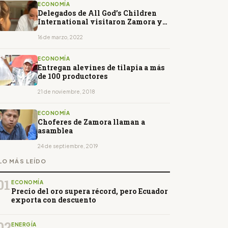
ECONOMÍA
Delegados de All God’s Children
International visitaron Zamora y
Loja
16 de marzo, 2022
ECONOMÍA
Entregan alevines de tilapia a más
de 100 productores
21 de noviembre, 2018
ECONOMÍA
Choferes de Zamora llaman a
asamblea
24 de septiembre, 2019
LO MÁS LEÍDO
01
ECONOMÍA
Precio del oro supera récord, pero Ecuador
exporta con descuento
02
ENERGÍA