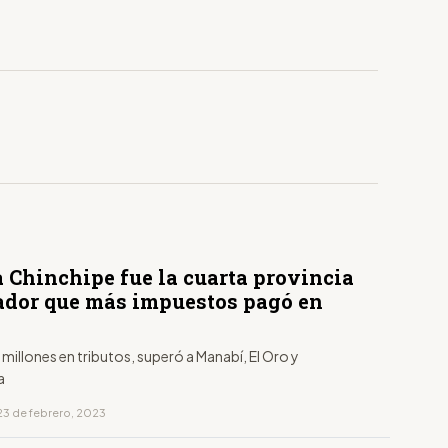
 Chinchipe fue la cuarta provincia
ador que más impuestos pagó en
millones en tributos, superó a Manabí, El Oro y
a
23 de febrero, 2023