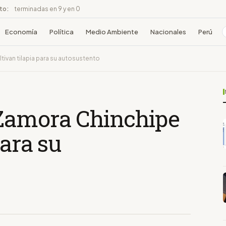
ito:
terminadas en 9 y en 0
Economía
Política
Medio Ambiente
Nacionales
Perú
van tilapia para su autosustento
Zamora Chinchipe
para su