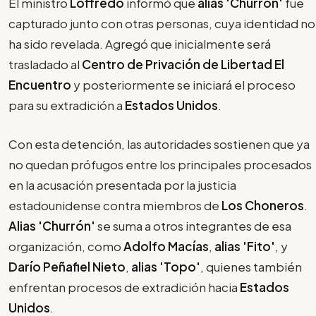
El ministro
Loffredo
informó que
alias 'Churrón'
fue
capturado junto con otras personas, cuya identidad no
ha sido revelada. Agregó que inicialmente será
trasladado al
Centro de Privación de Libertad El
Encuentro
y posteriormente se iniciará el proceso
para su extradición a
Estados Unidos
.
Con esta detención, las autoridades sostienen que ya
no quedan prófugos entre los principales procesados
en la acusación presentada por la justicia
estadounidense contra miembros de
Los Choneros
.
Alias 'Churrón'
se suma a otros integrantes de esa
organización, como
Adolfo Macías
,
alias 'Fito'
, y
Darío Peñafiel Nieto
,
alias 'Topo'
, quienes también
enfrentan procesos de extradición hacia
Estados
Unidos
.