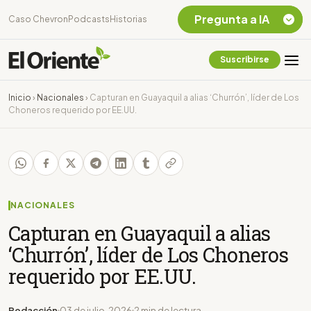
Pregunta a IA
Caso Chevron
Podcasts
Historias
Suscribirse
Quiero Información
sobre el Caso
Inicio
›
Nacionales
›
Capturan en Guayaquil a alias ‘Churrón’, líder de Los
Chevron Ecuador
Choneros requerido por EE.UU.
Listar destinos
turísticos de la
Amazonia Ecuatoriana
¿En que consiste la
tasa minera que rige en
Ecuador?
NACIONALES
Capturan en Guayaquil a alias
‘Churrón’, líder de Los Choneros
requerido por EE.UU.
Redacción
03 de julio, 2026
2 min de lectura