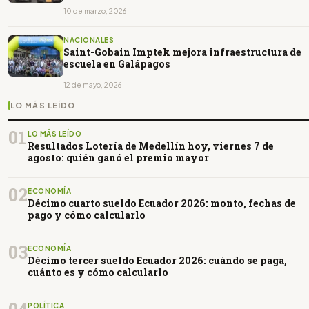
10 de marzo, 2026
NACIONALES
Saint-Gobain Imptek mejora infraestructura de
escuela en Galápagos
12 de mayo, 2026
LO MÁS LEÍDO
01
LO MÁS LEÍDO
Resultados Lotería de Medellín hoy, viernes 7 de
agosto: quién ganó el premio mayor
02
ECONOMÍA
Décimo cuarto sueldo Ecuador 2026: monto, fechas de
pago y cómo calcularlo
03
ECONOMÍA
Décimo tercer sueldo Ecuador 2026: cuándo se paga,
cuánto es y cómo calcularlo
04
POLÍTICA