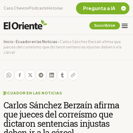
Pregunta a IA
Caso Chevron
Podcasts
Historias
Suscribirse
Quiero Información
sobre el Caso
Inicio
›
Ecuador en las Noticias
›
Carlos Sánchez Berzaín afirma que
Chevron Ecuador
jueces del correísmo que dictaron sentencias injustas deben ir a la
cárcel
Listar destinos
turísticos de la
Amazonia Ecuatoriana
¿En que consiste la
tasa minera que rige en
Ecuador?
ECUADOR EN LAS NOTICIAS
Carlos Sánchez Berzaín afirma
que jueces del correísmo que
dictaron sentencias injustas
deben ir a la cárcel