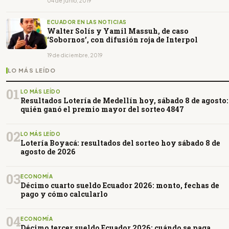
04 de junio, 2019
ECUADOR EN LAS NOTICIAS
Walter Solís y Yamil Massuh, de caso
‘Sobornos’, con difusión roja de Interpol
19 de diciembre, 2019
LO MÁS LEÍDO
01
LO MÁS LEÍDO
Resultados Lotería de Medellín hoy, sábado 8 de agosto:
quién ganó el premio mayor del sorteo 4847
02
LO MÁS LEÍDO
Lotería Boyacá: resultados del sorteo hoy sábado 8 de
agosto de 2026
03
ECONOMÍA
Décimo cuarto sueldo Ecuador 2026: monto, fechas de
pago y cómo calcularlo
04
ECONOMÍA
Décimo tercer sueldo Ecuador 2026: cuándo se paga,