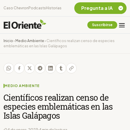
Pregunta a IA
Caso Chevron
Podcasts
Historias
Suscribirse
Quiero Información
sobre el Caso
Inicio
›
Medio Ambiente
›
Científicos realizan censo de especies
Chevron Ecuador
emblemáticas en las Islas Galápagos
Listar destinos
turísticos de la
Amazonia Ecuatoriana
¿En que consiste la
tasa minera que rige en
Ecuador?
MEDIO AMBIENTE
Científicos realizan censo de
especies emblemáticas en las
Islas Galápagos
04 de enero, 2023
4 min de lectura