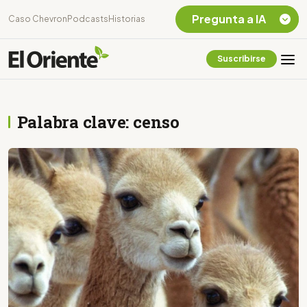
Pregunta a IA
Caso Chevron
Podcasts
Historias
Suscribirse
Quiero Información
sobre el Caso
Chevron Ecuador
Palabra clave: censo
Listar destinos
turísticos de la
Amazonia Ecuatoriana
¿En que consiste la
tasa minera que rige en
Ecuador?