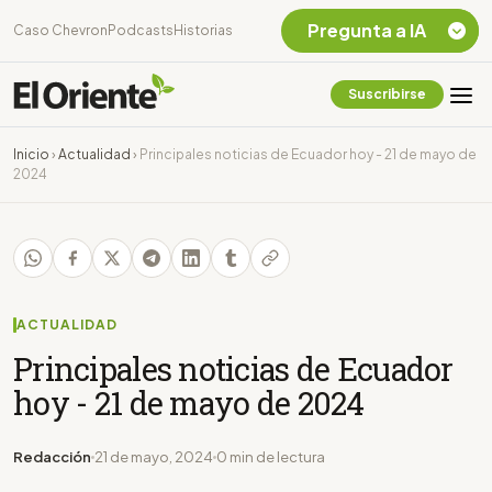
Pregunta a IA
Caso Chevron
Podcasts
Historias
Suscribirse
Quiero Información
sobre el Caso
Inicio
›
Actualidad
›
Principales noticias de Ecuador hoy - 21 de mayo de
Chevron Ecuador
2024
Listar destinos
turísticos de la
Amazonia Ecuatoriana
¿En que consiste la
tasa minera que rige en
Ecuador?
ACTUALIDAD
Principales noticias de Ecuador
hoy - 21 de mayo de 2024
Redacción
21 de mayo, 2024
0 min de lectura