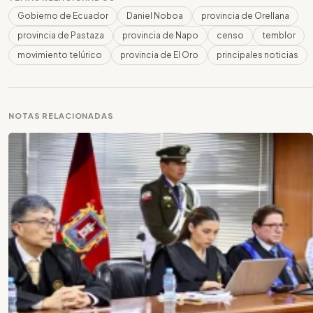
Gobierno de Ecuador
Daniel Noboa
provincia de Orellana
provincia de Pastaza
provincia de Napo
censo
temblor
movimiento telúrico
provincia de El Oro
principales noticias
NOTAS RELACIONADAS