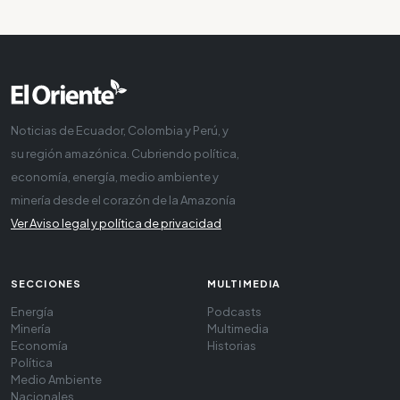
Noticias de Ecuador, Colombia y Perú, y
su región amazónica. Cubriendo política,
economía, energía, medio ambiente y
minería desde el corazón de la Amazonía
Ver Aviso legal y política de privacidad
SECCIONES
MULTIMEDIA
Energía
Podcasts
Minería
Multimedia
Economía
Historias
Política
Medio Ambiente
Nacionales