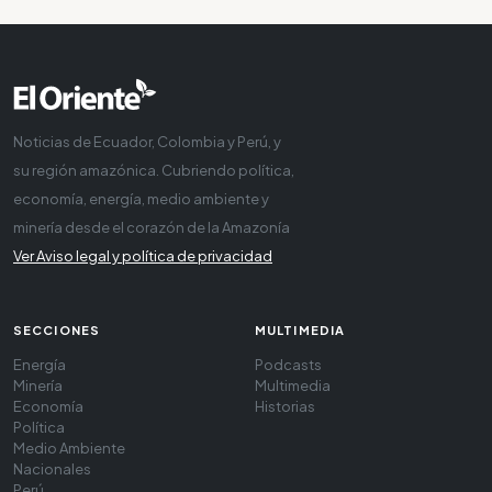
Noticias de Ecuador, Colombia y Perú, y
su región amazónica. Cubriendo política,
economía, energía, medio ambiente y
minería desde el corazón de la Amazonía
Ver Aviso legal y política de privacidad
SECCIONES
MULTIMEDIA
Energía
Podcasts
Minería
Multimedia
Economía
Historias
Política
Medio Ambiente
Nacionales
Perú