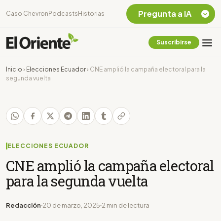
Pregunta a IA
Caso Chevron
Podcasts
Historias
Suscribirse
Quiero Información
sobre el Caso
Inicio
›
Elecciones Ecuador
›
CNE amplió la campaña electoral para la
Chevron Ecuador
segunda vuelta
Listar destinos
turísticos de la
Amazonia Ecuatoriana
¿En que consiste la
tasa minera que rige en
Ecuador?
ELECCIONES ECUADOR
CNE amplió la campaña electoral
para la segunda vuelta
Redacción
20 de marzo, 2025
2 min de lectura