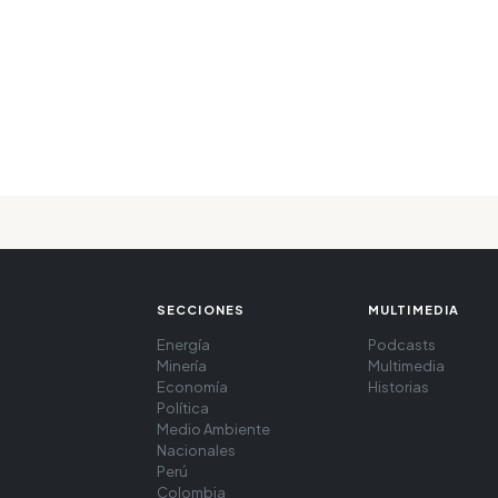
SECCIONES
MULTIMEDIA
Energía
Podcasts
Minería
Multimedia
Economía
Historias
Política
Medio Ambiente
Nacionales
Perú
Colombia