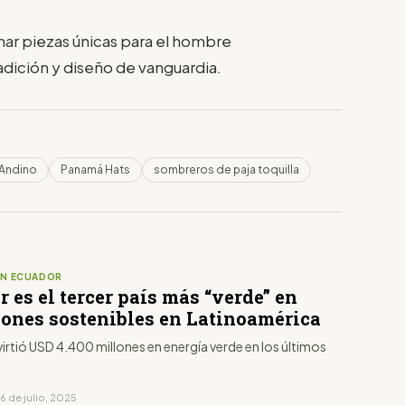
nar piezas únicas para el hombre
ición y diseño de vanguardia.
Andino
Panamá Hats
sombreros de paja toquilla
EN ECUADOR
 es el tercer país más “verde” en
iones sostenibles en Latinoamérica
irtió USD 4.400 millones en energía verde en los últimos
6 de julio, 2025