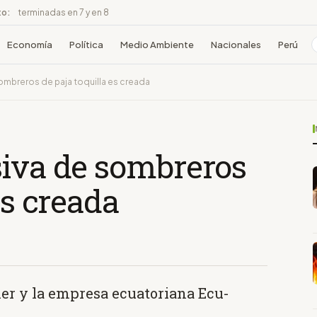
to:
terminadas en 7 y en 8
Economía
Política
Medio Ambiente
Nacionales
Perú
ombreros de paja toquilla es creada
siva de sombreros
es creada
er y la empresa ecuatoriana Ecu-