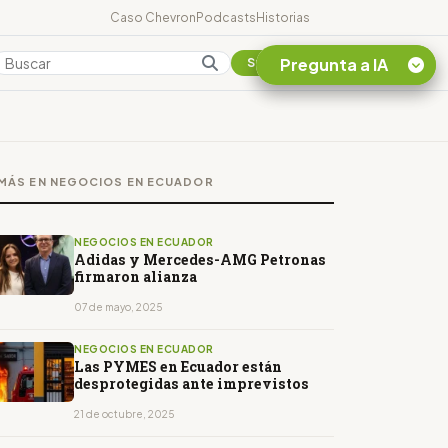
Caso Chevron
Podcasts
Historias
Pregunta a IA
Colombia
Suscribirse
Quiero Información
sobre el Caso
MÁS EN NEGOCIOS EN ECUADOR
Chevron Ecuador
Listar destinos
turísticos de la
NEGOCIOS EN ECUADOR
Amazonia Ecuatoriana
Adidas y Mercedes-AMG Petronas
firmaron alianza
¿En que consiste la
tasa minera que rige en
07 de mayo, 2025
Ecuador?
NEGOCIOS EN ECUADOR
Las PYMES en Ecuador están
desprotegidas ante imprevistos
21 de octubre, 2025