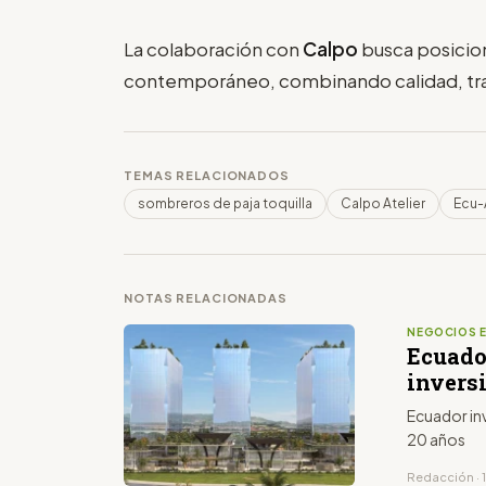
La colaboración con
Calpo
busca posicio
contemporáneo, combinando calidad, trad
TEMAS RELACIONADOS
sombreros de paja toquilla
Calpo Atelier
Ecu-
NOTAS RELACIONADAS
NEGOCIOS 
Ecuador
invers
Ecuador inv
20 años
Redacción · 1