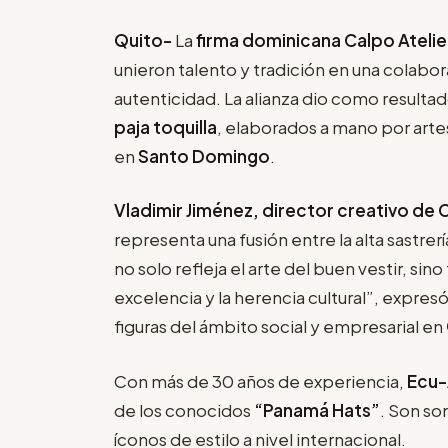
Quito-
La
firma dominicana Calpo Ateli
unieron talento y tradición en una colabo
autenticidad. La alianza dio como resulta
paja toquilla
, elaborados a mano por art
en
Santo Domingo
.
Vladimir Jiménez, director creativo de C
representa una fusión entre la alta sastrer
no solo refleja el arte del buen vestir, s
excelencia y la herencia cultural”, expres
figuras del ámbito social y empresarial en
Con más de 30 años de experiencia,
Ecu-
de los conocidos
“Panamá Hats”
. Son so
íconos de estilo a nivel internacional.