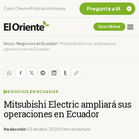
Pregunta a IA
Caso Chevron
Podcasts
Historias
Suscribirse
Quiero Información
sobre el Caso
Inicio
›
Negocios en Ecuador
›
Mitsubishi Electric ampliará sus
Chevron Ecuador
operaciones en Ecuador
Listar destinos
turísticos de la
Amazonia Ecuatoriana
¿En que consiste la
tasa minera que rige en
Ecuador?
NEGOCIOS EN ECUADOR
Mitsubishi Electric ampliará sus
operaciones en Ecuador
Redacción
02 de abril, 2025
2 min de lectura