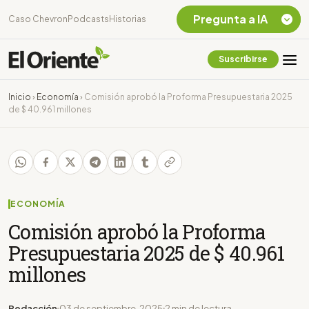
Pregunta a IA
Caso Chevron
Podcasts
Historias
Suscribirse
Quiero Información
sobre el Caso
Inicio
›
Economía
›
Comisión aprobó la Proforma Presupuestaria 2025
Chevron Ecuador
de $ 40.961 millones
Listar destinos
turísticos de la
Amazonia Ecuatoriana
¿En que consiste la
tasa minera que rige en
Ecuador?
ECONOMÍA
Comisión aprobó la Proforma
Presupuestaria 2025 de $ 40.961
millones
Redacción
03 de septiembre, 2025
2 min de lectura