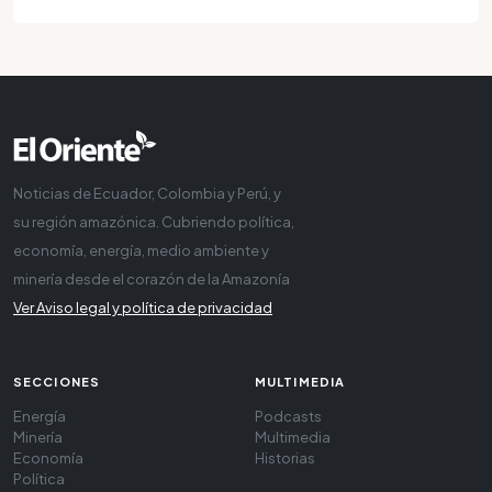
Noticias de Ecuador, Colombia y Perú, y
su región amazónica. Cubriendo política,
economía, energía, medio ambiente y
minería desde el corazón de la Amazonía
Ver Aviso legal y política de privacidad
SECCIONES
MULTIMEDIA
Energía
Podcasts
Minería
Multimedia
Economía
Historias
Política