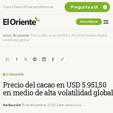
Pregunta a IA
Caso Chevron
Podcasts
Historias
Suscribirse
Quiero Información
sobre el Caso
Inicio
›
Economía
›
Precio del cacao en USD 5.951,50 en medio de alta
Chevron Ecuador
volatilidad global
Listar destinos
turísticos de la
Amazonia Ecuatoriana
¿En que consiste la
tasa minera que rige en
Ecuador?
ECONOMÍA
Precio del cacao en USD 5.951,50
en medio de alta volatilidad global
Redacción
15 de diciembre, 2025
2 min de lectura