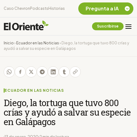
Pregunta a IA
Caso Chevron
Podcasts
Historias
Suscribirse
Quiero Información
sobre el Caso
Inicio
›
Ecuador en las Noticias
›
Diego, la tortuga que tuvo 800 crías y
Chevron Ecuador
ayudó a salvar su especie en Galápagos
Listar destinos
turísticos de la
Amazonia Ecuatoriana
¿En que consiste la
tasa minera que rige en
Ecuador?
ECUADOR EN LAS NOTICIAS
Diego, la tortuga que tuvo 800
crías y ayudó a salvar su especie
en Galápagos
13 de enero, 2020
2 min de lectura