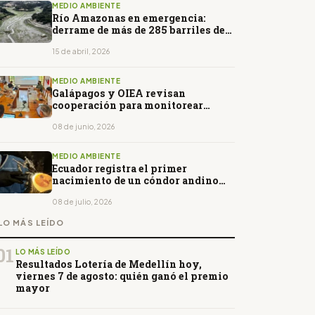
MEDIO AMBIENTE
Río Amazonas en emergencia:
derrame de más de 285 barriles de
petróleo deja comunidades sin agua
potable
15 de abril, 2026
MEDIO AMBIENTE
Galápagos y OIEA revisan
cooperación para monitorear
contaminación por plásticos
08 de junio, 2026
MEDIO AMBIENTE
Ecuador registra el primer
nacimiento de un cóndor andino
mediante incubación artificial
08 de julio, 2026
LO MÁS LEÍDO
01
LO MÁS LEÍDO
Resultados Lotería de Medellín hoy,
viernes 7 de agosto: quién ganó el premio
mayor