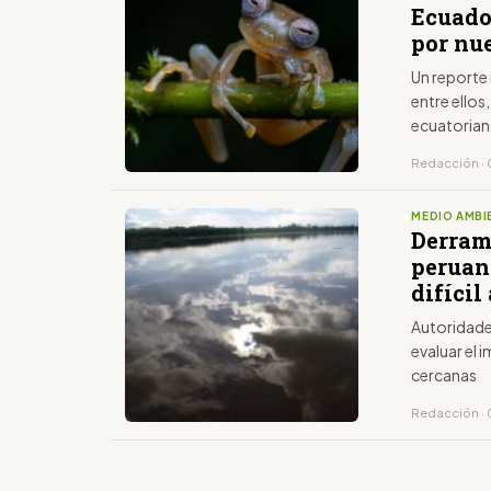
Ecuador
por nu
Un reporte 
entre ellos
ecuatoria
Redacción ·
MEDIO AMBI
Derram
peruan
difícil
Autoridade
evaluar el
cercanas
Redacción · 0