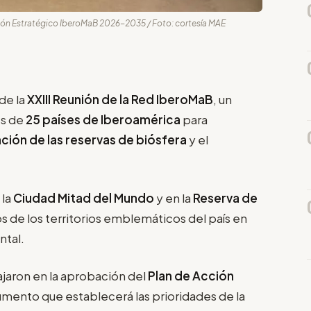
ción Estratégico IberoMaB 2026-2035 / Foto: cortesía MAE
de la
XXIII Reunión de la Red IberoMaB
, un
s de
25 países de Iberoamérica
para
ción de las reservas de biósfera
y el
 la
Ciudad Mitad del Mundo
y en la
Reserva de
os de los territorios emblemáticos del país en
ntal.
jaron en la aprobación del
Plan de Acción
umento que establecerá las prioridades de la