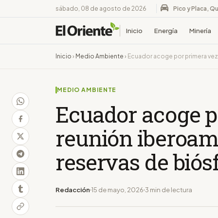
sábado, 08 de agosto de 2026
Pico y Placa, Qu
Inicio
Energía
Minería
Inicio
›
Medio Ambiente
›
Ecuador acoge por primera vez 
MEDIO AMBIENTE
Ecuador acoge p
reunión iberoam
reservas de biós
Redacción
15 de mayo, 2026
3 min de lectura