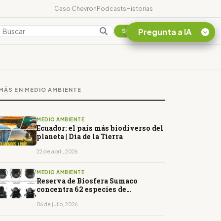
Caso Chevron
Podcasts
Historias
Pregunta a IA
Colombia
Suscribirse
Quiero Información
sobre el Caso
MÁS EN MEDIO AMBIENTE
Chevron Ecuador
Listar destinos
turísticos de la
MEDIO AMBIENTE
Amazonia Ecuatoriana
Ecuador: el país más biodiverso del
planeta | Día de la Tierra
¿En que consiste la
tasa minera que rige en
22 de abril, 2026
Ecuador?
MEDIO AMBIENTE
Reserva de Biosfera Sumaco
concentra 62 especies de
escarabajos coprófagos
06 de julio, 2026