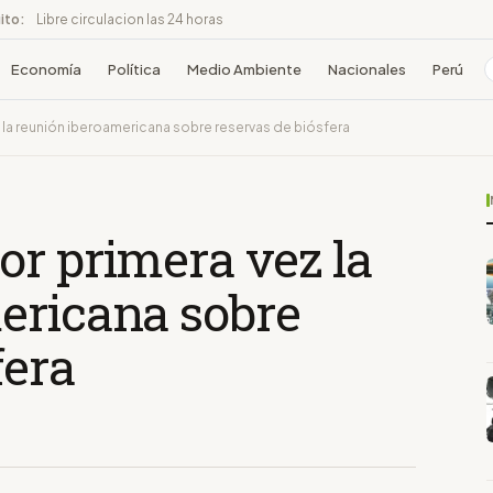
ito:
Libre circulacion las 24 horas
Economía
Política
Medio Ambiente
Nacionales
Perú
la reunión iberoamericana sobre reservas de biósfera
or primera vez la
ericana sobre
fera