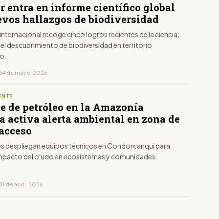
 entra en informe científico global
evos hallazgos de biodiversidad
internacional recoge cinco logros recientes de la ciencia;
, el descubrimiento de biodiversidad en territorio
no
 04 de mayo, 2026
ENTE
e de petróleo en la Amazonía
a activa alerta ambiental en zona de
 acceso
s despliegan equipos técnicos en Condorcanqui para
 impacto del crudo en ecosistemas y comunidades
1 de abril, 2026