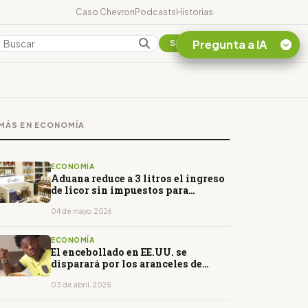
Caso Chevron
Podcasts
Historias
Pregunta a IA
Colombia
Suscribirse
Quiero Información
sobre el Caso
MÁS EN ECONOMÍA
Chevron Ecuador
Listar destinos
turísticos de la
ECONOMÍA
Amazonia Ecuatoriana
Aduana reduce a 3 litros el ingreso
de licor sin impuestos para
¿En que consiste la
viajeros
tasa minera que rige en
04 de mayo, 2026
Ecuador?
ECONOMÍA
El encebollado en EE.UU. se
disparará por los aranceles de
Trump
03 de abril, 2025