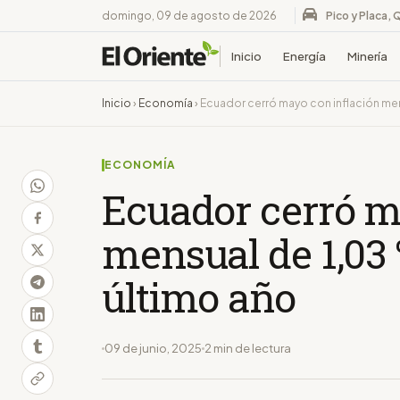
domingo, 09 de agosto de 2026
Pico y Placa, 
Inicio
Energía
Minería
Inicio
›
Economía
›
Ecuador cerró mayo con inflación mens
ECONOMÍA
Ecuador cerró m
mensual de 1,03 %
último año
09 de junio, 2025
2 min de lectura