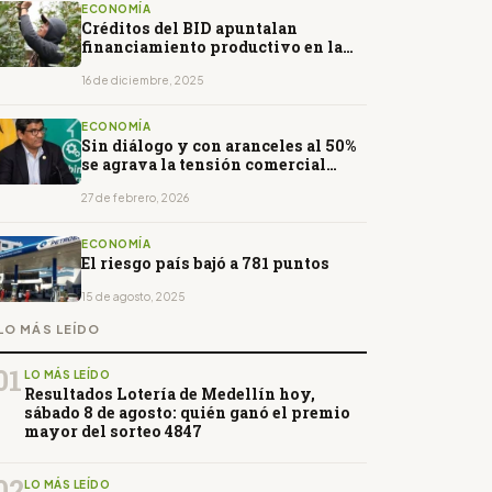
ECONOMÍA
Créditos del BID apuntalan
financiamiento productivo en la
Amazonía ecuatoriana
16 de diciembre, 2025
ECONOMÍA
Sin diálogo y con aranceles al 50%
se agrava la tensión comercial
entre Ecuador y Colombia
27 de febrero, 2026
ECONOMÍA
El riesgo país bajó a 781 puntos
15 de agosto, 2025
LO MÁS LEÍDO
01
LO MÁS LEÍDO
Resultados Lotería de Medellín hoy,
sábado 8 de agosto: quién ganó el premio
mayor del sorteo 4847
02
LO MÁS LEÍDO