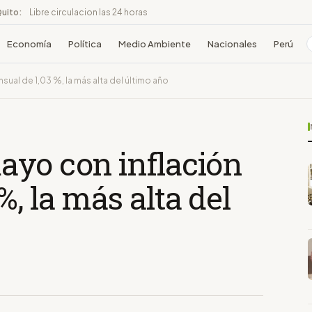
Quito:
Libre circulacion las 24 horas
Economía
Política
Medio Ambiente
Nacionales
Perú
ual de 1,03 %, la más alta del último año
ayo con inflación
, la más alta del