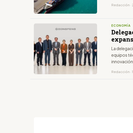
Redacción · 2
ECONOMÍA
Delega
expans
La delegaci
equipos té
innovació
Redacción · 1