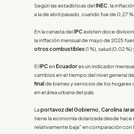
Según las estadísticas del
INEC
, la inflac
a la de abril pasado, cuando fue de 0,27 %
En la canasta del
IPC
existen doce divisio
la inflación mensual de mayo de 2025 fue
otros combustibles
(1 %), salud (0,02 %)
El
IPC
en
Ecuador
es un indicador mensual
cambios en el tiempo del nivel general de
final
de bienes y servicios de los hogares 
en el área urbana del país.
La
portavoz del Gobierno, Carolina Jara
tiene la economía dolarizada desde hace m
relativamente baja" en comparación con l