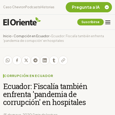
Pregunta a IA
Caso Chevron
Podcasts
Historias
Suscribirse
Quiero Información
sobre el Caso
Inicio
›
Corrupción en Ecuador
›
Ecuador: Fiscalía también enfrenta
Chevron Ecuador
'pandemia de corrupción' en hospitales
Listar destinos
turísticos de la
Amazonia Ecuatoriana
¿En que consiste la
tasa minera que rige en
Ecuador?
CORRUPCIÓN EN ECUADOR
Ecuador: Fiscalía también
enfrenta 'pandemia de
corrupción' en hospitales
15 de mayo, 2020
2 min de lectura