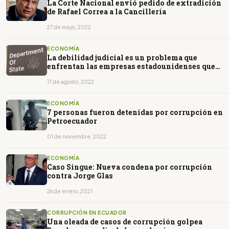
La Corte Nacional envió pedido de extradición
de Rafael Correa a la Cancillería
27 de mayo, 2022
ECONOMÍA
La debilidad judicial es un problema que
enfrentan las empresas estadounidenses que
invierten en Ecuador
17 de agosto, 2022
ECONOMÍA
7 personas fueron detenidas por corrupción en
Petroecuador
01 de noviembre, 2022
ECONOMÍA
Caso Singue: Nueva condena por corrupción
contra Jorge Glas
26 de enero, 2021
CORRUPCIÓN EN ECUADOR
Una oleada de casos de corrupción golpea