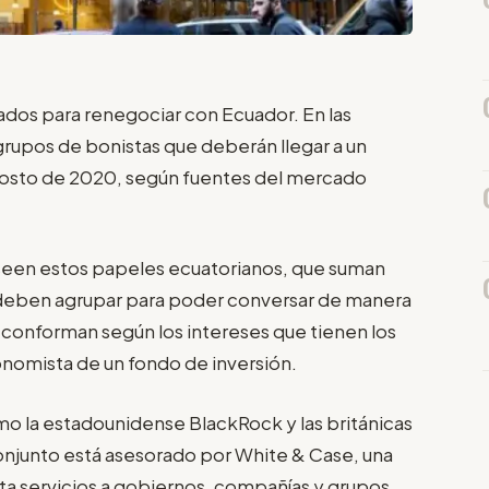
dos para renegociar con Ecuador. En las
rupos de bonistas que deberán llegar a un
agosto de 2020, según fuentes del mercado
oseen estos papeles ecuatorianos, que suman
e deben agrupar para poder conversar de manera
 conforman según los intereses que tienen los
conomista de un fondo de inversión.
mo la estadounidense BlackRock y las británicas
onjunto está asesorado por White & Case, una
ta servicios a gobiernos, compañías y grupos