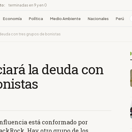
ito:
terminadas en 9 y en 0
Economía
Política
Medio Ambiente
Nacionales
Perú
deuda con tres grupos de bonistas
iará la deuda con
onistas
influencia está conformado por
ackRock. Hay otro grupo de los