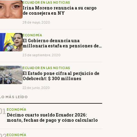
ECUADOR EN LAS NOTICIAS
Irina Moreno renuncia a su cargo
de consejera en NY
28 de mayo, 2020
ECONOMÍA
El Gobierno denuncia una
millonaria estafa en pensiones de
la Policía
23 de septiembre, 2020
ECUADOR EN LAS NOTICIAS
El Estado pone cifra al perjuicio de
Odebrecht: $ 300 millones
22 de junio, 2020
LO MÁS LEÍDO
01
ECONOMÍA
Décimo cuarto sueldo Ecuador 2026:
monto, fechas de pago y cómo calcularlo
02
ECONOMÍA