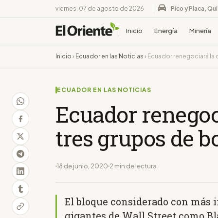
viernes, 07 de agosto de 2026
Pico y Placa, Qu
Inicio
Energía
Minería
Inicio
›
Ecuador en las Noticias
›
Ecuador renegociará la 
ECUADOR EN LAS NOTICIAS
Ecuador renegoc
tres grupos de b
18 de junio, 2020
2 min de lectura
El bloque considerado con más 
gigantes de Wall Street como Bl