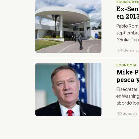
ECUADOR EN
Ex-Sen
en 201
Pablo Romer
septiembre 
“Goliat” co
· 09 de marz
ECONOMÍA
Mike P
pesca 
El secretar
en Washingt
abordó los 
a la pesca i
· 10 de novi