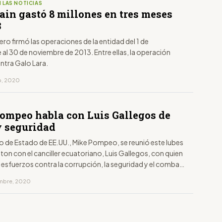
 LAS NOTICIAS
ain gastó 8 millones en tres meses
3
o firmó las operaciones de la entidad del 1 de
al 30 de noviembre de 2013. Entre ellas, la operación
ntra Galo Lara.
o, 2020
ompeo habla con Luis Gallegos de
y seguridad
io de Estado de EE.UU., Mike Pompeo, se reunió este lubes
on con el canciller ecuatoriano, Luis Gallegos, con quien
esfuerzos contra la corrupción, la seguridad y el combate
legal.
embre, 2020