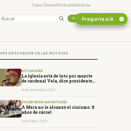
Caso Chevron
Podcasts
Historias
Pregunta a IA
Colombia
Suscribirse
Quiero Información
sobre el Caso
MÁS EN ECUADOR EN LAS NOTICIAS
Chevron Ecuador
Listar destinos
turísticos de la
ACTUALIDAD
Amazonia Ecuatoriana
La Iglesia está de luto por muerte
de cardenal Vela, dice presidente
¿En que consiste la
Moreno
tasa minera que rige en
16 de noviembre, 2020
Ecuador?
ECUADOR EN LAS NOTICIAS
A Mera no le alcanzó el cinismo: 8
años de cárcel
08 de abril, 2020