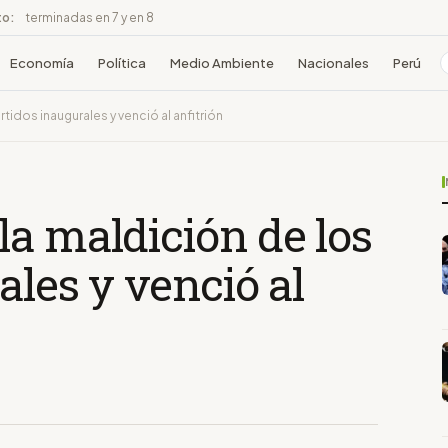
to:
terminadas en 7 y en 8
Economía
Política
Medio Ambiente
Nacionales
Perú
tidos inaugurales y venció al anfitrión
a maldición de los
ales y venció al