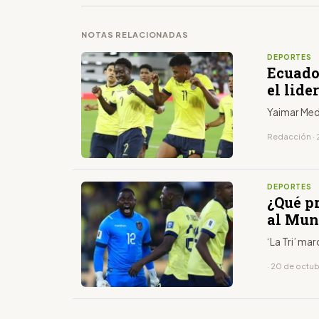
NOTAS RELACIONADAS
DEPORTES
Ecuado
el lide
Yaimar Medi
Redacción · 
DEPORTES
¿Qué p
al Mun
‘La Tri’ ma
· 20 de octu