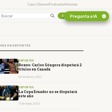
Caso Chevron
Podcasts
Historias
Pregunta a IA
Colombia
Suscribirse
Quiero Información
sobre el Caso
MÁS EN DEPORTES
Chevron Ecuador
Listar destinos
turísticos de la
DEPORTES
Amazonia Ecuatoriana
Boxeo: Carlos Góngora disputará 2
títulos en Canadá
¿En que consiste la
tasa minera que rige en
22 de marzo, 2023
Ecuador?
DEPORTES
La Copa Ecuador no se disputará
este año
17 de mayo, 2023