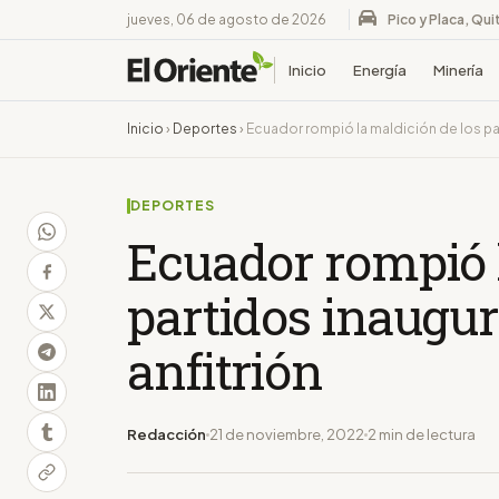
jueves, 06 de agosto de 2026
Pico y Placa, Qui
Inicio
Energía
Minería
Inicio
›
Deportes
›
Ecuador rompió la maldición de los par
DEPORTES
Ecuador rompió l
partidos inaugur
anfitrión
Redacción
21 de noviembre, 2022
2 min de lectura