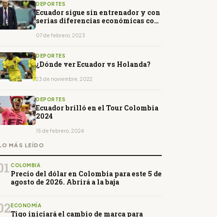
DEPORTES
Ecuador sigue sin entrenador y con
serias diferencias económicas con
Alfaro
07 de febrero, 2023
DEPORTES
¿Dónde ver Ecuador vs Holanda?
23 de noviembre, 2022
DEPORTES
Ecuador brilló en el Tour Colombia
2024
15 de febrero, 2024
LO MÁS LEÍDO
01
COLOMBIA
Precio del dólar en Colombia para este 5 de
agosto de 2026. Abrirá a la baja
02
ECONOMÍA
Tigo iniciará el cambio de marca para