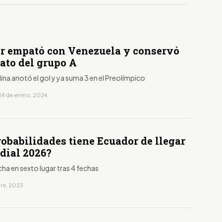
r empató con Venezuela y conservó
rato del grupo A
na anotó el gol y ya suma 3 en el Preolímpico
24 de enero, 2024
robabilidades tiene Ecuador de llegar
dial 2026?
rcha en sexto lugar tras 4 fechas
bre, 2023