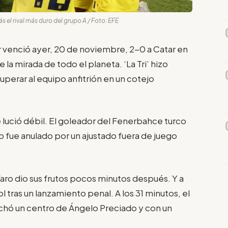
s el rival más duro del grupo A / Foto: EFE
 venció ayer, 20 de noviembre, 2-0 a Catar en
 la mirada de todo el planeta. ‘La Tri’ hizo
superar al equipo anfitrión en un cotejo
e lució débil. El goleador del Fenerbahce turco
o fue anulado por un ajustado fuera de juego
aro dio sus frutos pocos minutos después. Y a
l tras un lanzamiento penal. A los 31 minutos, el
chó un centro de Ángelo Preciado y con un