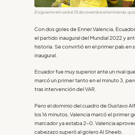
El siguiente reto será el 25 de noviembre ante Holanda, quizá
Con dos goles de Enner Valencia, Ecuador
el partido inaugural del Mundial 2022 y ante
historia. Se convirtió en el primer país en 
inaugural.
Ecuador fue muy superior ante un rival qu
marcó un primer tanto en el minuto 3, per
tras intervención del VAR.
Pero el dominio del cuadro de Gustavo Alf
los 16 minutos, Valencia marcó el primer go
marcador ya estaba 2-0. Valencia aprove
cabezazo superó al golero Al Sheeb.