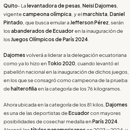
Quito
- La
levantadora de pesas
,
Neisi Dajomes
,
vigente
campeona olímpica
, y el
marchista
,
Daniel
Pintado
, que busca emular a
Jefferson Pérez
, serán
los
abanderados de Ecuador
en la inauguración de
los
Juegos Olímpicos de París 2024
.
Dajomes
volverá a liderar a la delegación ecuatoriana
como ya lo hizo en
Tokio 2020
, cuando levantó el
pabellón nacional en la inauguración de dichos juegos,
en los que se consagró como campeona de la prueba
de
halterofilia
en la categoría de los 76 kilogramos.
Ahora ubicada en la categoría de los 81 kilos,
Dajomes
es una de las deportistas de
Ecuador
con mayores
posibilidades de cosechar medalla en
París 2024
.
Alcanzó los
títulos panamericanos
en 2023 y 2024, y