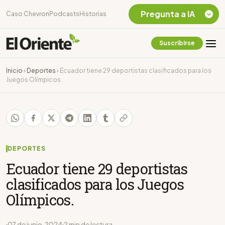
Pregunta a IA
Caso Chevron
Podcasts
Historias
Suscribirse
Quiero Información
sobre el Caso
Inicio
›
Deportes
›
Ecuador tiene 29 deportistas clasificados para los
Chevron Ecuador
Juegos Olímpicos.
Listar destinos
turísticos de la
Amazonia Ecuatoriana
¿En que consiste la
tasa minera que rige en
Ecuador?
DEPORTES
Ecuador tiene 29 deportistas
clasificados para los Juegos
Olímpicos.
07 de junio, 2024
2 min de lectura